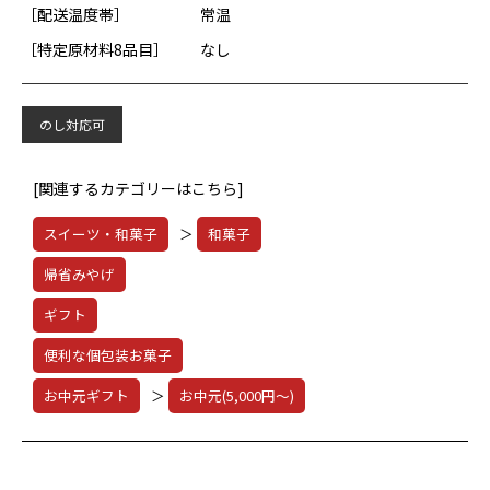
［配送温度帯］
常温
［特定原材料8品目］
なし
のし対応可
[関連するカテゴリーはこちら]
スイーツ・和菓子
＞
和菓子
帰省みやげ
ギフト
便利な個包装お菓子
お中元ギフト
＞
お中元(5,000円～)