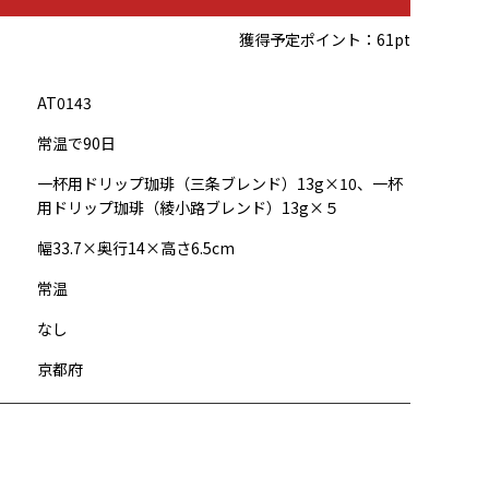
獲得予定ポイント：
61pt
AT0143
常温で90日
一杯用ドリップ珈琲（三条ブレンド）13g×10、一杯
用ドリップ珈琲（綾小路ブレンド）13g×５
幅33.7×奥行14×高さ6.5cm
常温
なし
京都府