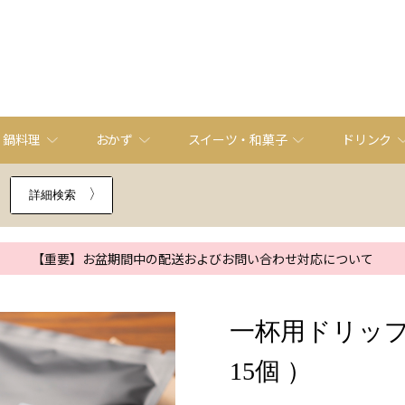
・鍋料理
おかず
スイーツ・和菓子
ドリンク
詳細検索
【重要】お盆期間中の配送およびお問い合わせ対応について
一杯用ドリップ
15個 ）