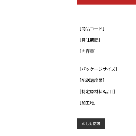
［商品コード］
［賞味期間］
［内容量］
［パッケージサイズ］
［配送温度帯］
［特定原材料8品目］
［加工地］
のし対応可