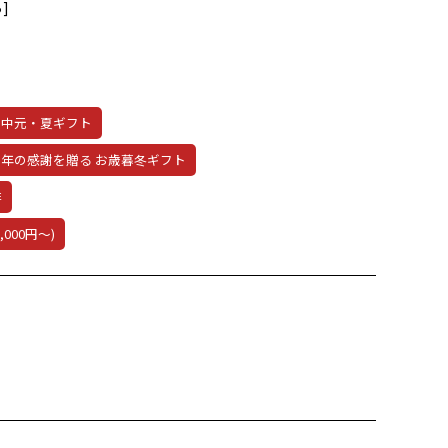
]
お中元・夏ギフト
今年の感謝を贈る お歳暮冬ギフト
琲
,000円～)