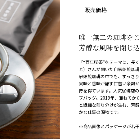
販売価格
唯一無二の珈琲を
芳醇な風味を閉じ
「“百年喫茶”をテーマに、長
と）さんが開いた自家焙煎珈
家焙煎珈琲の中でも、すっき
実味と香味が醸す甘苦い余韻が
持を得ています。人気珈琲店
プバッグ。2019年、兼ねて
と繊細な煎り分けが生む、芳
かな仕事の賜物です。
※商品画像とパッケージが若