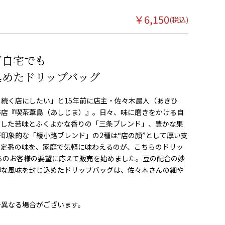
￥
6,150
ご自宅でも
込めたドリップバッグ
く続く店にしたい」と15年前に店主・佐々木晨人（あきひ
琲店『喫茶葦島（あしじま）』。日々、味に磨きをかける自
りした苦味とふくよかな香りの「三条ブレンド」、豊かな果
印象的な「綾小路ブレンド」の2種は“店の顔”として厚い支
の定番の味を、家庭で気軽に味わえるのが、こちらのドリッ
からのお客様の要望に応えて販売を始めました。豆の配合の妙
醇な風味を封じ込めたドリップバッグは、佐々木さんの細や
干異なる場合がございます。