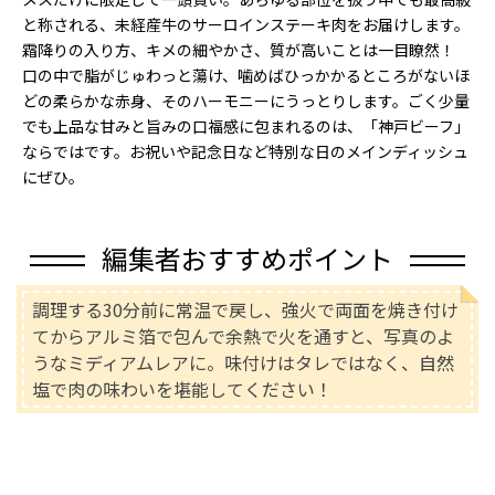
と称される、未経産牛のサーロインステーキ肉をお届けします。
霜降りの入り方、キメの細やかさ、質が高いことは一目瞭然！
口の中で脂がじゅわっと蕩け、噛めばひっかかるところがないほ
どの柔らかな赤身、そのハーモニーにうっとりします。ごく少量
でも上品な甘みと旨みの口福感に包まれるのは、「神戸ビーフ」
ならではです。お祝いや記念日など特別な日のメインディッシュ
にぜひ。
編集者おすすめポイント
調理する30分前に常温で戻し、強火で両面を焼き付け
てからアルミ箔で包んで余熱で火を通すと、写真のよ
うなミディアムレアに。味付けはタレではなく、自然
塩で肉の味わいを堪能してください！