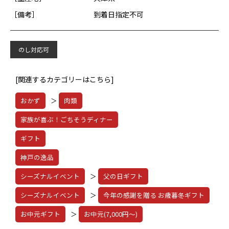
［備考］
到着日指定不可
のし対応可
[関連するカテゴリーはこちら]
おかず
＞
肉類
家族が喜ぶ！ごちそうディナー
ギフト
神戸の逸品
シーズナルイベント
＞
父の日ギフト
シーズナルイベント
＞
今年の感謝を贈る お歳暮冬ギフト
お中元ギフト
＞
お中元(7,000円～)