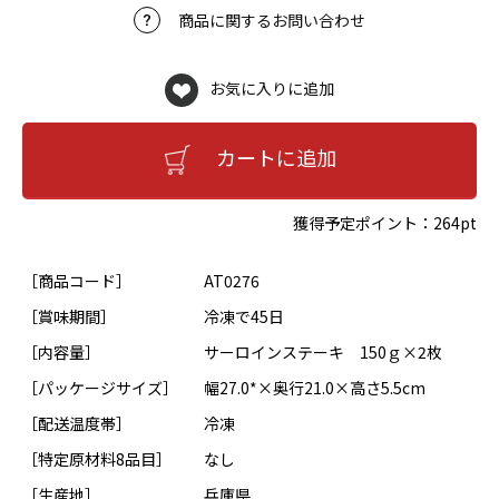
商品に関するお問い合わせ
お気に入りに追加
カートに追加
獲得予定ポイント：
264pt
［商品コード］
AT0276
［賞味期間］
冷凍で45日
［内容量］
サーロインステーキ 150ｇ×2枚
［パッケージサイズ］
幅27.0*×奥行21.0×高さ5.5cm
［配送温度帯］
冷凍
［特定原材料8品目］
なし
［生産地］
兵庫県