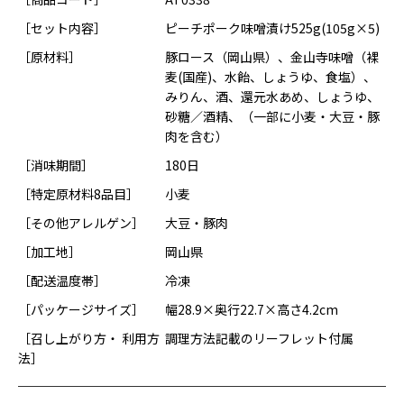
［セット内容］
ピーチポーク味噌漬け525g(105g×5)
［原材料］
豚ロース（岡山県）、金山寺味噌（裸
麦(国産)、水飴、しょうゆ、食塩）、
みりん、酒、還元水あめ、しょうゆ、
砂糖／酒精、（一部に小麦・大豆・豚
肉を含む）
［消味期間］
180日
［特定原材料8品目］
小麦
［その他アレルゲン］
大豆・豚肉
［加工地］
岡山県
［配送温度帯］
冷凍
［パッケージサイズ］
幅28.9×奥行22.7×高さ4.2cm
［召し上がり方・ 利用方
調理方法記載のリーフレット付属
法］