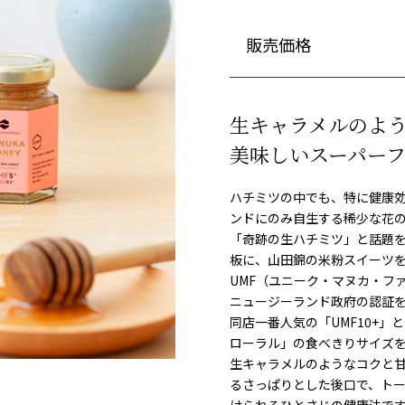
販売価格
生キャラメルのよ
美味しいスーパー
ハチミツの中でも、特に健康
ンドにのみ自生する稀少な花
「奇跡の生ハチミツ」と話題
板に、山田錦の米粉スイーツ
UMF（ユニーク・マヌカ・フ
ニュージーランド政府の認証
同店一番人気の「UMF10+」
ローラル」の食べきりサイズを
生キャラメルのようなコクと
るさっぱりとした後口で、ト
けられるひとさじの健康法で