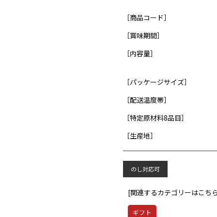
［商品コード］
［賞味期間］
［内容量］
［パッケージサイズ］
［配送温度帯］
［特定原材料8品目］
［生産地］
のし対応可
[関連するカテゴリーはこちら
ギフト