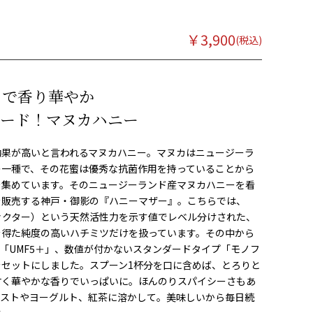
￥
3,900
うで香り華やか
フード！マヌカハニー
効果が高いと言われるマヌカハニー。マヌカはニュージーラ
の一種で、その花蜜は優秀な抗菌作用を持っていることから
を集めています。そのニュージーランド産マヌカハニーを看
を販売する神戸・御影の『ハニーマザー』。こちらでは、
ァクター）という天然活性力を示す値でレベル分けされた、
を得た純度の高いハチミツだけを扱っています。その中から
と「UMF5＋」、数値が付かないスタンダードタイプ「モノフ
セットにしました。スプーン1杯分を口に含めば、とろりと
甘く華やかな香りでいっぱいに。ほんのりスパイシーさもあ
ーストやヨーグルト、紅茶に溶かして。美味しいから毎日続
す。