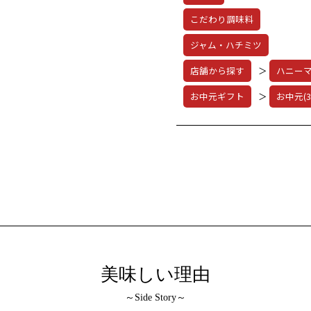
こだわり調味料
ジャム・ハチミツ
店舗から探す
＞
ハニー
お中元ギフト
＞
お中元(3
美味しい理由
～Side Story～