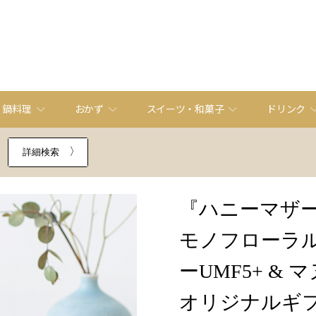
・鍋料理
おかず
スイーツ・和菓子
ドリンク
詳細検索
『ハニーマザ
モノフローラル
ーUMF5+ & マ
オリジナルギフ