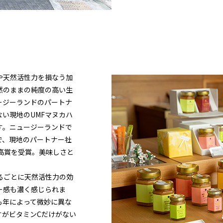
や天然活性力を損なう加
然のままの純度の高い生
ージーランドのパートナ
い現地のUMFマヌカハ
す。ニュージーランドで
で、現地のパートナー社
で最高賞を受賞。美味しさと
るごとに天然活性力の効
ー感も濃く感じられま
も年によって微妙に異な
すがビタミンCだけがない