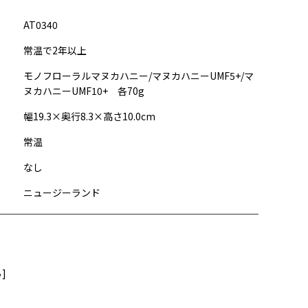
AT0340
常温で2年以上
モノフローラルマヌカハニー/マヌカハニーUMF5+/マ
ヌカハニーUMF10+ 各70g
幅19.3×奥行8.3×高さ10.0cm
常温
なし
ニュージーランド
]