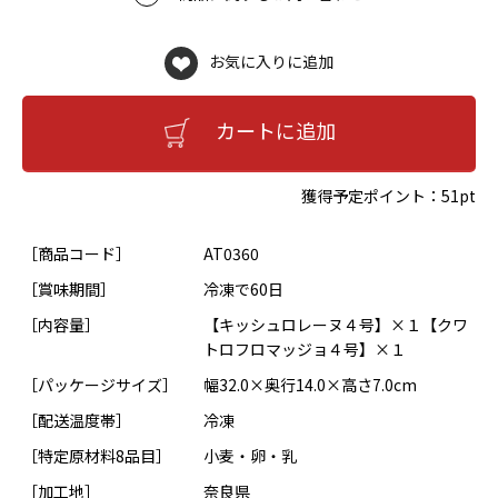
お気に入りに追加
カートに追加
獲得予定ポイント：
51pt
［商品コード］
AT0360
［賞味期間］
冷凍で60日
［内容量］
【キッシュロレーヌ４号】×１【クワ
トロフロマッジョ４号】×１
［パッケージサイズ］
幅32.0×奥行14.0×高さ7.0cm
［配送温度帯］
冷凍
［特定原材料8品目］
小麦・卵・乳
［加工地］
奈良県