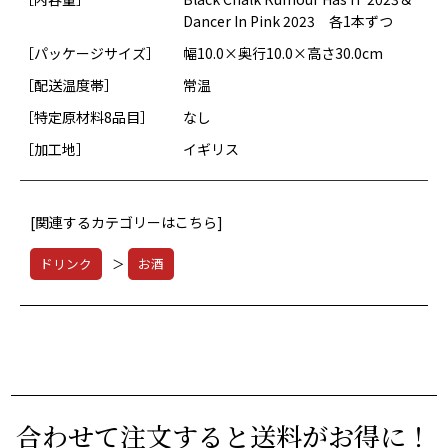
Dancer In Pink 2023 各1本ずつ
［パッケージサイズ］
幅10.0×奥行10.0×高さ30.0cm
［配送温度帯］
常温
［特定原材料8品目］
なし
［加工地］
イギリス
[関連するカテゴリーはこちら]
ドリンク
＞
お酒
合わせて注文すると送料がお得に！