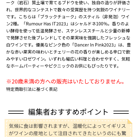
ーク（岩石）質土壌で育てるブドウを使い、独自の造りが評価さ
れ、世界的なコンテストで数々の受賞歴を持つ気鋭のワイナリー
です。こちらは「ブラックチョーク」のスティル（非発泡）ワイ
ン2種。「Rumour Has IT2023」はシャルドネ100％。香りのよ
い酵母を使って低温発酵させ、ステンレススチールと少量の新樽
で発酵させた後ブレンドしてその果実味を強調したフレッシュな
白ワインです。優美なピンク色の「Dancer In Pink2023」は、豊
かな赤い果実の味わいとチェリーの花の香りが楽しめる辛口で飲
みやすいロゼワイン。いずれも幅広い料理と合わせやすく、気軽
なホームパーティーやピクニックのお供にもぴったりです。
※20歳未満の方への販売はいたしておりません。
特定商取引法に基づく表記
編集者おすすめポイント
気候に食は影響されますが、温暖化によってイギリス
がワインの産地として注目されてきたというのにも驚