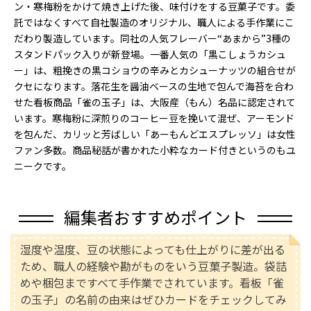
ン・寒梅粉をかけて焼き上げた後、味付けをする豆菓子です。委
託ではなくすべて自社製造のオリジナル、職人による手作業にこ
だわり製造しています。同社の人気フレーバー“あまから”3種の
スタンドパック入りが新登場。一番人気の「黒こしょうカシュ
ー」は、粗挽きの黒コショウの辛みとカシューナッツの組合せが
クセになります。落花生を醤油ベースの生地で包んで海苔を合わ
せた看板商品「雀の玉子」は、大阪産（もん）名品に認定されて
います。寒梅粉に深煎りのコーヒー豆を挽いて混ぜ、アーモンド
を包んだ、カリッと芳ばしい「あーもんどエスプレッソ」は女性
ファン多数。商品秘話が書かれた小粋なカード付きというのもユ
ニークです。
編集者おすすめポイント
湿度や温度、豆の状態によっても仕上がりに差が出る
ため、職人の経験や勘がものをいう豆菓子製造。袋詰
めや梱包まですべて手作業でされています。看板「雀
の玉子」の名前の由来はぜひカードをチェックしてみ