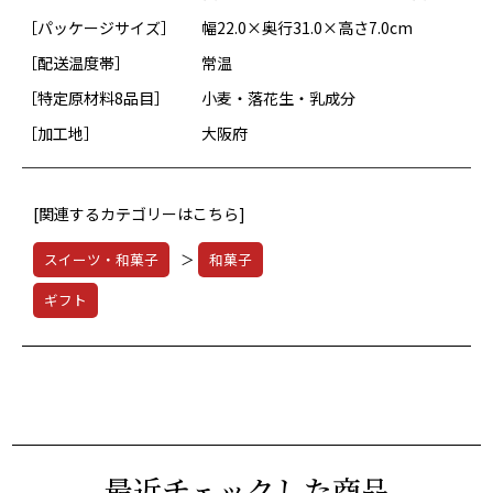
［パッケージサイズ］
幅22.0×奥行31.0×高さ7.0cm
［配送温度帯］
常温
［特定原材料8品目］
小麦・落花生・乳成分
［加工地］
大阪府
[関連するカテゴリーはこちら]
スイーツ・和菓子
＞
和菓子
ギフト
最近チェックした商品