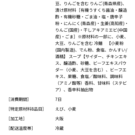
豆、りんごを含む りんご(青森県産)、
漬け原材料［有機うすくち醤油・醸造
酢・有機砂糖・ごま油・塩・唐辛子
粉・にんにく(青森産)・生姜(高知産)・
りんご(国産)・干しアキアミエビ(中国
産)・ごま］※原材料の一部に、小麦、
大豆、りんごを含む 冷麺 【小麦粉
(国内製造)、でん粉、食塩、かんすい/
酒精】 スープ【サイダー、チキンエキ
ス、醸造酢、砂糖、ビーフエキスパウ
ダー（小麦、大豆を含む）、ビーフエ
キス、果糖、食塩／酸味料、調味料
（アミノ酸等）香料、甘味料（ステビ
ア）、香辛料抽出物
［消費期間］
7日
［特定原材料8品目］
えび、小麦
［加工地］
大阪
［配送温度帯］
冷蔵