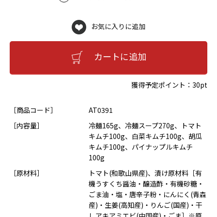
お気に入りに追加
カートに追加
獲得予定ポイント：
30pt
［商品コード］
AT0391
［内容量］
冷麺165g、冷麺スープ270g、トマト
キムチ100g、白菜キムチ100g、胡瓜
キムチ100g、パイナップルキムチ
100g
［原材料］
トマト(和歌山県産)、漬け原材料［有
機うすくち醤油・醸造酢・有機砂糖・
ごま油・塩・唐辛子粉・にんにく(青森
産)・生姜(高知産)・りんご(国産)・干
しアキアミエビ(中国産)・ごま］※原