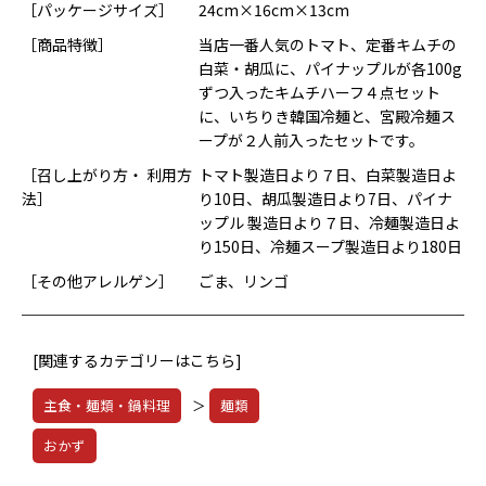
［パッケージサイズ］
24cm×16cm×13cm
［商品特徴］
当店一番人気のトマト、定番キムチの
白菜・胡瓜に、パイナップルが各100g
ずつ入ったキムチハーフ４点セット
に、いちりき韓国冷麺と、宮殿冷麺ス
ープが２人前入ったセットです。
［召し上がり方・ 利用方
トマト製造日より７日、白菜製造日よ
法］
り10日、胡瓜製造日より7日、パイナ
ップル 製造日より７日、冷麺製造日よ
り150日、冷麺スープ製造日より180日
［その他アレルゲン］
ごま、リンゴ
[関連するカテゴリーはこちら]
主食・麺類・鍋料理
＞
麺類
おかず