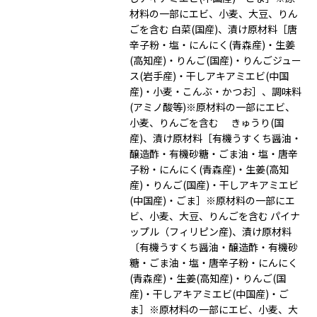
材料の一部にエビ、小麦、大豆、りん
ごを含む 白菜(国産)、漬け原材料［唐
辛子粉・塩・にんにく(青森産)・生姜
(高知産)・りんご(国産)・りんごジュー
ス(岩手産)・干しアキアミエビ(中国
産)・小麦・こんぶ・かつお］、調味料
(アミノ酸等)※原材料の一部にエビ、
小麦、りんごを含む きゅうり(国
産)、漬け原材料［有機うすくち醤油・
醸造酢・有機砂糖・ごま油・塩・唐辛
子粉・にんにく(青森産)・生姜(高知
産)・りんご(国産)・干しアキアミエビ
(中国産)・ごま］※原材料の一部にエ
ビ、小麦、大豆、りんごを含む パイナ
ップル（フィリピン産)、漬け原材料
〔有機うすくち醤油・醸造酢・有機砂
糖・ごま油・塩・唐辛子粉・にんにく
(青森産)・生姜(高知産)・りんご(国
産)・干しアキアミエビ(中国産)・ご
ま］※原材料の一部にエビ、小麦、大