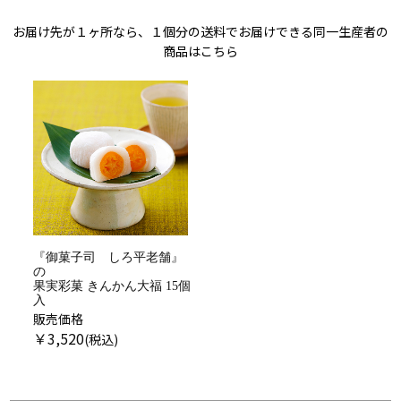
お届け先が１ヶ所なら、１個分の送料でお届けできる同一生産者の
商品はこちら
『御菓子司 しろ平老舗』
の
果実彩菓 きんかん大福 15個
入
販売価格
￥
3,520