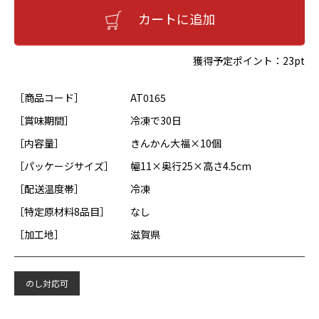
カートに追加
獲得予定ポイント：
23pt
［商品コード］
AT0165
［賞味期間］
冷凍で30日
［内容量］
きんかん大福×10個
［パッケージサイズ］
幅11×奥行25×高さ4.5cm
［配送温度帯］
冷凍
［特定原材料8品目］
なし
［加工地］
滋賀県
のし対応可