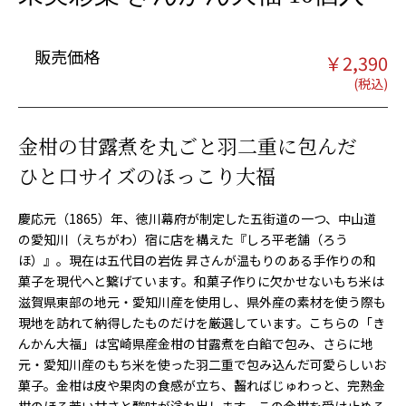
販売価格
￥
2,390
金柑の甘露煮を丸ごと羽二重に包んだ
ひと口サイズのほっこり大福
慶応元（1865）年、徳川幕府が制定した五街道の一つ、中山道
の愛知川（えちがわ）宿に店を構えた『しろ平老舗（ろう
ほ）』。現在は五代目の岩佐 昇さんが温もりのある手作りの和
菓子を現代へと繋げています。和菓子作りに欠かせないもち米は
滋賀県東部の地元・愛知川産を使用し、県外産の素材を使う際も
現地を訪れて納得したものだけを厳選しています。こちらの「き
んかん大福」は宮崎県産金柑の甘露煮を白餡で包み、さらに地
元・愛知川産のもち米を使った羽二重で包み込んだ可愛らしいお
菓子。金柑は皮や果肉の食感が立ち、齧ればじゅわっと、完熟金