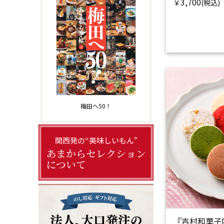
3,700
￥
梅田へ50！
関西発の“美味しいもん”
あまからセレクション
について
『吉村和菓子