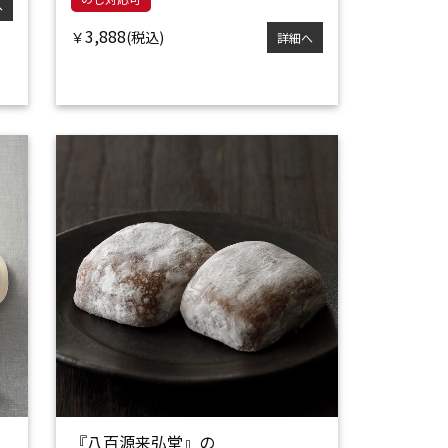
へ
3,888
￥
詳細へ
『八百源来弘堂』の