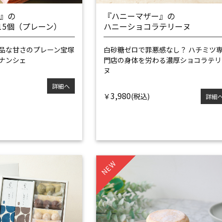
ル』の
『ハニーマザー』の
15個（プレーン）
ハニーショコラテリーヌ
品な甘さのプレーン
宝塚
白砂糖ゼロで罪悪感なし？ ハチミツ
ィナンシェ
門店の
身体を労わる濃厚ショコラテリ
ヌ
詳細へ
3,980
￥
詳細
NEW