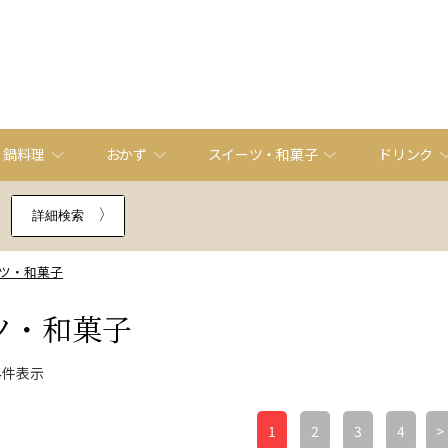
・鍋料理
おかず
スイーツ・和菓子
ドリンク
詳細検索
ツ・和菓子
ツ・和菓子
4件表示
1
2
3
4
>