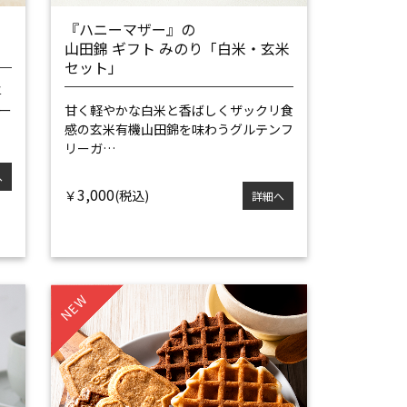
『ハニーマザー』の
山田錦 ギフト みのり「白米・玄米
セット」
専
甘く軽やかな白米と香ばしくザックリ食
ー
感の玄米
有機山田錦を味わうグルテンフ
リーガ…
へ
3,000
￥
詳細へ
NEW