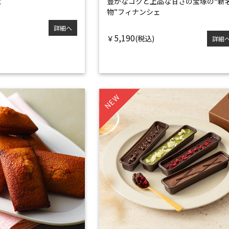
ェ
豊かなコクと上品な甘さの
宝塚の“新
物”フィナンシェ
詳細へ
5,190
￥
詳細
NEW