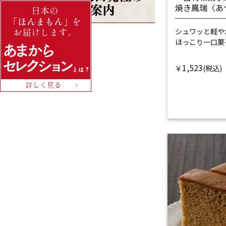
焼き鳳瑞〈あ
シュワッと軽や
ほっこり一口菓
1,523
￥