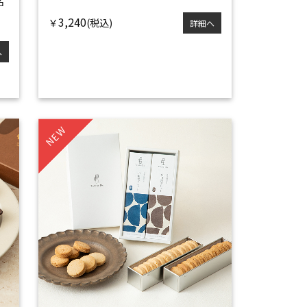
名
3,240
￥
詳細へ
へ
NEW