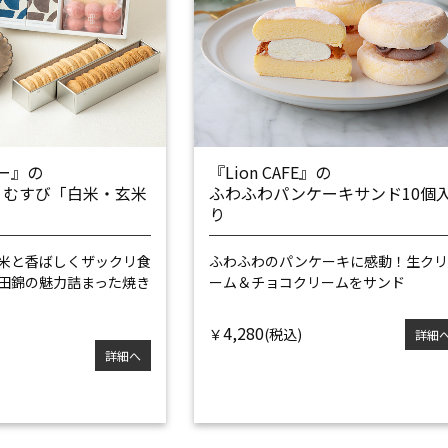
ー』の
『Lion CAFE』の
ト むすび「白米・玄米
ふわふわパンケーキサンド10個
り
米と香ばしくザックリ食
ふわふわのパンケーキに感動！
生ク
田錦の魅力詰まった焼き
ーム＆チョコクリームをサンド
4,280
￥
詳細
詳細へ