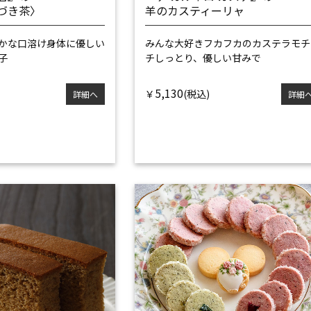
づき茶〉
羊のカスティーリャ
かな口溶け
身体に優しい
みんな大好きフカフカのカステラ
モチ
子
チしっとり、優しい甘みで
5,130
￥
詳細へ
詳細