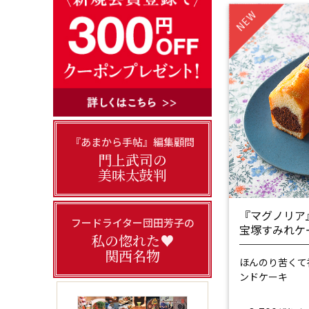
NEW
『あまから手帖』編集顧問
門上武司の
美味太鼓判
『マグノリア
フードライター団田芳子の
宝塚すみれケ
私の惚れた♥
関西名物
ほんのり苦くて
ンドケーキ