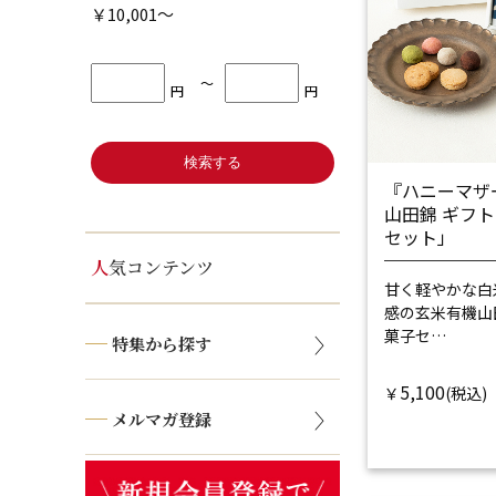
￥10,001～
〜
円
円
『ハニーマザ
山田錦 ギフ
セット」
人気コンテンツ
甘く軽やかな白
感の玄米
有機山
菓子セ…
特集から探す
5,100
￥
メルマガ登録