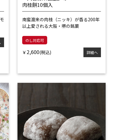
肉桂餅10個入
モ
南蛮渡来の肉桂（ニッキ）が香る
200年
以上愛される大阪・堺の銘菓
のし対応可
へ
2,600
￥
詳細へ