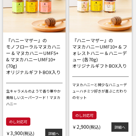
『ハニーマザー』の
『ハニーマザー』の
モノフローラルマヌカハニ
マヌカハニーUMF10+ & フ
ー & マヌカハニーUMF5+
ォレストハニー＆ハニーデ
& マヌカハニーUMF10+
ュー (各70g)
(70g)
オリジナルギフトBOX入り
オリジナルギフトBOX入り
マヌカハニーと稀少なハニューデ
生キャラメルのようで香り華やか
ュー
ハチミツ好きが喜ぶこだわり
美味しいスーパーフード！マヌカ
のセット
ハニー
のし対応可
のし対応可
2,900
￥
詳細へ
3,900
￥
詳細へ