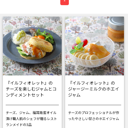
『イルフィオレット』の
『イルフィオレット』の
チーズを楽しむジャムとコ
ジャージーミルクのホエイ
ンディメントセット
ジャム
チーズ、ジャム、福耳南蛮オイル
チーズのプロフェッショナルが作
漬け
職人肌のシェフが贈るレスト
った
やさしい甘さのホエイジャム
ランメイドの3品