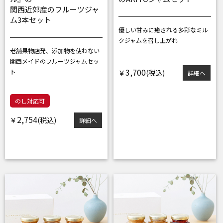
関西近郊産のフルーツジャ
ム3本セット
優しい甘みに癒される
多彩なミル
クジャムを召し上がれ
老舗果物店発、添加物を使わない
関西メイドのフルーツジャムセッ
3,700
ト
￥
詳細へ
のし対応可
2,754
￥
詳細へ