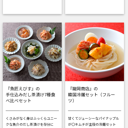
『魚匠えびす』の
『龍岡商店』の
手仕込みだし茶漬け7種食
韓国冷麺セット（フルー
べ比べセット
ツ）
くさみがなく身はふっくら
ユニー
甘くてジューシーなパイナップル
クな魚介のだし茶漬けを存分に
が〇
キムチが主役の冷麺セット