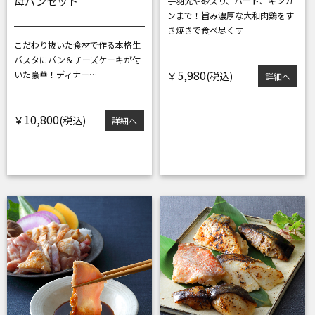
母パンセット
手羽先や砂ズリ、ハート、キンカ
ンまで！
旨み濃厚な大和肉鶏をす
き焼きで食べ尽くす
こだわり抜いた食材で作る本格生
パスタに
パン＆チーズケーキが付
5,980
いた豪華！ディナー…
￥
詳細へ
10,800
￥
詳細へ