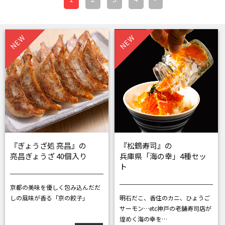
NEW
NEW
『ぎょうざ処 亮昌』の
『松鶴寿司』の
亮昌ぎょうざ 40個入り
兵庫県「海の幸」4種セッ
ト
京都の美味を優しく包み込んだ
だ
しの風味が香る「京の餃子」
明石だこ、香住のカニ、ひょうご
サーモン…etc
神戸の老舗寿司店が
煌めく海の幸を…