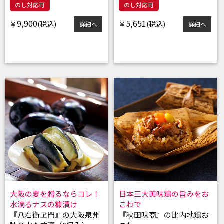
のし対応可
のし対応可
9,900
5,651
￥
￥
詳細へ
詳細へ
大阪の夏を贈るならコレ！
日本三大美味鶏の旨みをお
水滴るナスの糠漬け
こわで
『八右衛ヱ門』の大阪泉州
『秋田味商』の比内地鶏お