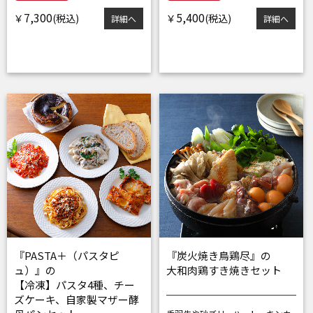
7,300
5,400
￥
￥
詳細へ
詳細へ
『PASTA＋（パスタピ
『炭火焼き鳥鶏尽』の
ュ）』の
大和肉鶏すき焼きセット
【冷凍】パスタ4種、チー
ズケーキ、自家製マザー酵