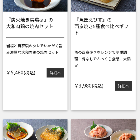
『炭火焼き鳥鶏尽』の
『魚匠えびす』の
大和肉鶏の焼肉セット
西京焼き5種食べ比べギフ
ト
岩塩と自家製のタレでいただく
旨
み濃厚な大和肉鶏の焼肉セット
魚の西京焼きをレンジで簡単調
理！
骨なしでふっくら食感に大満
足
5,480
￥
詳細へ
3,980
￥
詳細へ