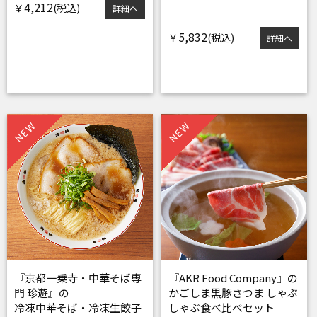
4,212
￥
詳細へ
5,832
￥
詳細へ
NEW
NEW
『京都一乗寺・中華そば専
『AKR Food Company』の
門 珍遊』の
かごしま黒豚さつま しゃぶ
冷凍中華そば・冷凍生餃子
しゃぶ食べ比べセット