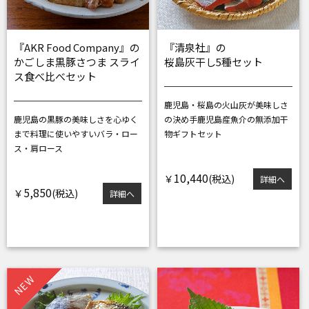
『AKR Food Company』の
『清泉社』の
かごしま黒豚さつま スライ
桜島灰干し5種セット
ス食べ比べセット
鹿児島・桜島の火山灰が美味しさ
鹿児島の黒豚の美味しさを心ゆく
の決め手
鹿児島産魚介の無添加干
まで
料理に使いやすいバラ・ロー
物ギフトセット
ス・肩ロース
10,440
￥
詳細へ
5,850
￥
詳細へ
NEW