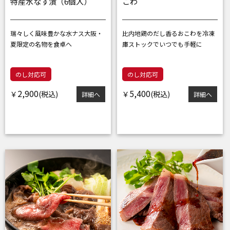
特産水なす漬（6個入）
こわ
瑞々しく風味豊かな水ナス
大阪・
比内地鶏のだし香るおこわを
冷凍
夏限定の名物を食卓へ
庫ストックでいつでも手軽に
のし対応可
のし対応可
2,900
5,400
￥
￥
詳細へ
詳細へ