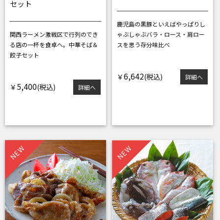
セット
鹿児島の黒豚といえばやっぱりし
関西ラーメン激戦区で行列のでき
ゃぶしゃぶ
バラ・ロース・肩ロー
る店の
一杯を食卓へ。中華そば＆
スを思う存分味比べ
餃子セット
6,642
￥
詳細へ
5,400
￥
詳細へ
NEW
NEW