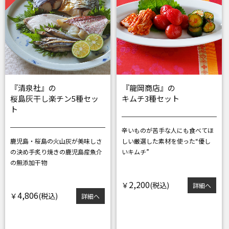
『清泉社』の
『龍岡商店』の
桜島灰干し楽チン5種セッ
キムチ3種セット
ト
辛いものが苦手な人にも食べてほ
鹿児島・桜島の火山灰が美味しさ
しい
厳選した素材を使った“優し
の決め手
炙り焼きの鹿児島産魚介
いキムチ”
の無添加干物
2,200
￥
詳細へ
4,806
￥
詳細へ