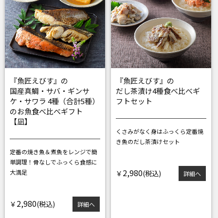
『魚匠えびす』の
『魚匠えびす』の
国産真鯛・サバ・ギンサ
だし茶漬け4種食べ比べギ
ケ・サワラ 4種（合計5種）
フトセット
のお魚食べ比べギフト
【凪】
くさみがなく身はふっくら
定番焼
き魚のだし茶漬けセット
定番の焼き魚＆煮魚をレンジで簡
単調理！
骨なしでふっくら食感に
2,980
大満足
￥
詳細へ
2,980
￥
詳細へ