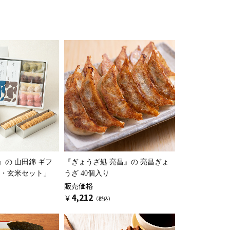
』の
山田錦 ギフ
『ぎょうざ処 亮昌』の
亮昌ぎょ
米・玄米セット」
うざ 40個入り
販売価格
4,212
￥