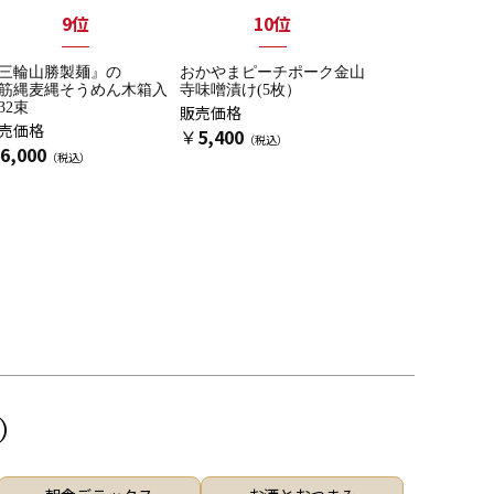
9位
10位
三輪山勝製麺』の
おかやまピーチポーク金山
筋縄麦縄そうめん木箱入
寺味噌漬け(5枚）
32束
販売価格
売価格
￥
5,400
6,000
）