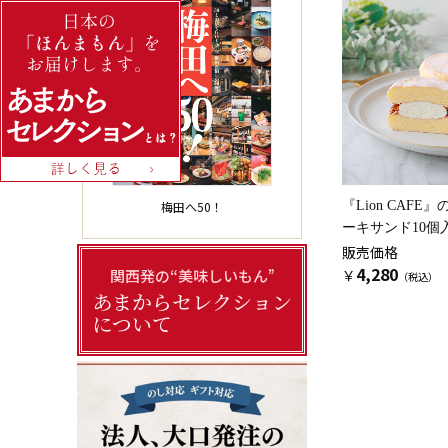
『Lion CAFE』
梅田へ50！
ーキサンド10個
販売価格
4,280
￥
関西発の“美味しいもん”
あまからセレクション
について