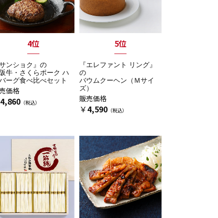
4位
5位
サンショク』の
『エレファント リング』
阪牛・さくらポーク ハ
の
バーグ食べ比べセット
バウムクーヘン（Ｍサイ
ズ）
売価格
販売価格
4,860
￥
4,590