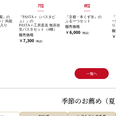
7位
8位
園』の
『PASTA＋（パスタピ
『京都・本くず氷』の
『
ン）烏龍
ュ）』の
ふるーつセット
一
本入り
PASTA＋工房直送 無添加
り
販売価格
生パスタセット（4種）
販
￥
6,000
販売価格
￥
￥
7,300
一覧へ
季節のお薦め（夏