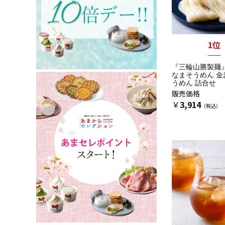
1位
『三輪山勝製麺
なまそうめん 金
うめん 詰合せ
販売価格
￥
3,914