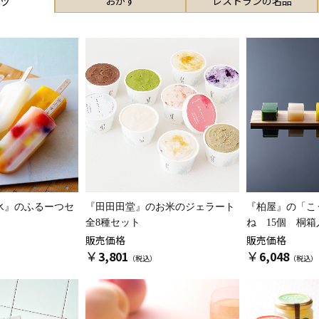
おかず
レストランの名品
ツ
氷』の
ふるーつセ
『田田田堂』の
お米のジェラート
『柏屋』の
「こ
全8種セット
ね 15個 桐箱
販売価格
販売価格
￥
￥
3,801
6,048