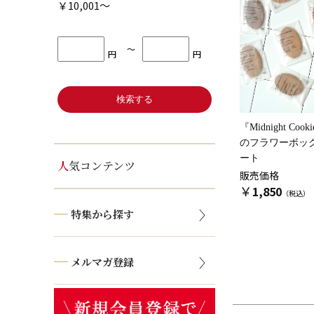
￥10,001～
〜
円
円
『Midnight Cooki
の
フラワーボッ
ート
人気コンテンツ
販売価格
￥
1,850
特集から探す
メルマガ登録