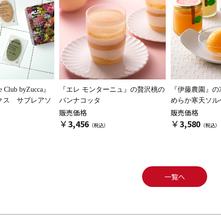
e Club byZucca』
『エレ モンターニュ』の
贅沢桃の
『伊藤農園』の
クス サブレアソ
パンナコッタ
めらか寒天ソル
販売価格
販売価格
￥
￥
3,456
3,580
一覧へ