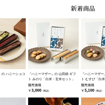
新着商品
』の
ハニーショコ
『ハニーマザー』の
山田錦 ギフ
『ハニーマザー
ト みのり「白米・玄米セット」
ト むすび「白
販売価格
販売価格
3,000
5,100
￥
￥