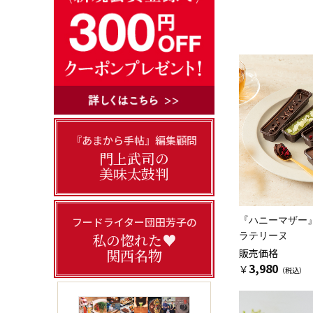
『あまから手帖』編集顧問
門上武司の
美味太鼓判
フードライター団田芳子の
『ハニーマザー
私の惚れた♥
ラテリーヌ
関西名物
販売価格
3,980
￥