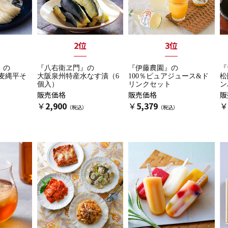
2位
3位
』の
『八右衛ヱ門』の
『伊藤農園』の
『
麦縄平そ
大阪泉州特産水なす漬（6
100％ピュアジュース&ド
松
個入）
リンクセット
ン
販売価格
販売価格
販
￥
2,900
￥
5,379
￥