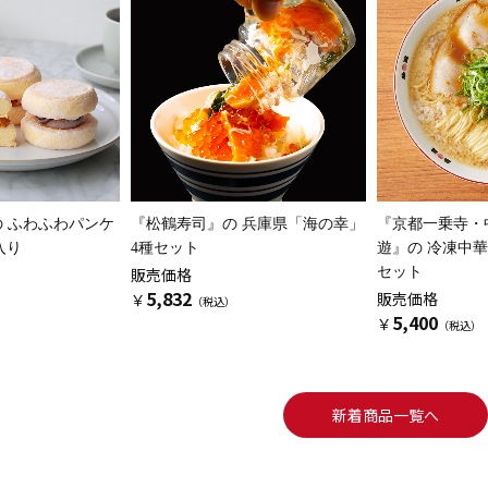
の
ふわふわパンケ
『松鶴寿司』の
兵庫県「海の幸」
『京都一乗寺・
入り
4種セット
遊』の
冷凍中
販売価格
セット
5,832
販売価格
￥
5,400
￥
新着商品一覧へ