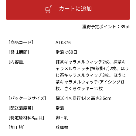
カートに追加
獲得予定ポイント：
39pt
［商品コード］
AT0376
［賞味期間］
常温で60日
［内容量］
抹茶キャラメルウィッチ2枚、抹茶キ
ャラメルウィッチ(抹茶掛け)2枚、ほう
じ茶キャラメルウィッチ3枚、ほうじ
茶キャラメルウィッチ(アイシング)1
枚、さくらクッキー12枚
［パッケージサイズ］
幅16.4×奥行4.4×高さ3.6cm
［配送温度帯］
常温
［特定原材料8品目］
卵・乳
［加工地］
兵庫県