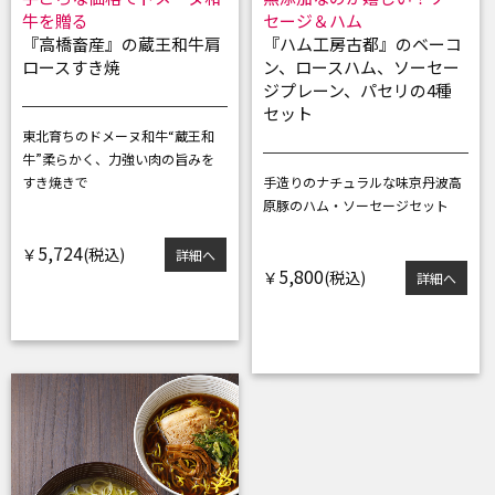
牛を贈る
セージ＆ハム
『高橋畜産』の蔵王和牛肩
『ハム工房古都』のベーコ
ロースすき焼
ン、ロースハム、ソーセー
ジプレーン、パセリの4種
セット
東北育ちのドメーヌ和牛“蔵王和
牛”
柔らかく、力強い肉の旨みを
すき焼きで
手造りのナチュラルな味
京丹波高
原豚のハム・ソーセージセット
5,724
￥
詳細へ
5,800
￥
詳細へ