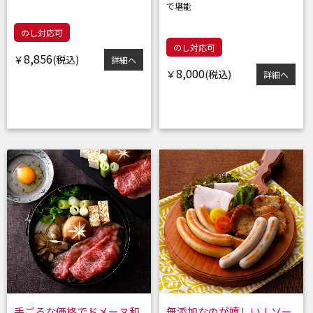
で堪能
のし対応可
のし対応可
8,856
￥
詳細へ
8,000
￥
詳細へ
手ごろな価格でドメーヌ和
無添加なのが嬉しい！ソー