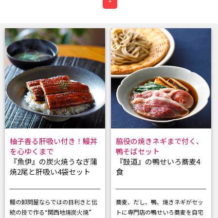
柚子香る肝吸い付き！鰻丼
脇役の焼きネギまで付く、
を心ゆくまで
鴨そばセット
『魚伊』の炭火焼うなぎ蒲
『鼓道』の鴨せいろ蕎麦4
焼2尾と肝吸い4袋セット
食
鰻の卸問屋ならではの目利きと
伝
蕎麦、だし、鴨、焼きネギがセッ
統の技で作る“関西地焼炭火焼”
トに
専門店の鴨せいろ蕎麦を自宅