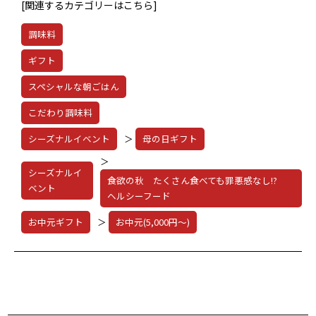
[関連するカテゴリーはこちら]
調味料
ギフト
スペシャルな朝ごはん
こだわり調味料
シーズナルイベント
＞
母の日ギフト
＞
シーズナルイ
食欲の秋 たくさん食べても罪悪感なし!?
ベント
ヘルシーフード
お中元ギフト
＞
お中元(5,000円～)