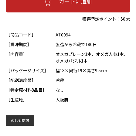
カートに追加
獲得予定ポイント：
50pt
［商品コード］
AT0094
［賞味期間］
製造から冷蔵で180日
［内容量］
オメガプレーン1本、オメガ人参1本、
オメガバジル1本
［パッケージサイズ］
幅18×奥行19×高さ9.5cm
［配送温度帯］
冷蔵
［特定原材料8品目］
なし
［生産地］
大阪府
のし対応可