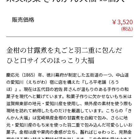
販売価格
￥
3,520
金柑の甘露煮を丸ごと羽二重に包んだ
ひと口サイズのほっこり大福
慶応元（1865）年、徳川幕府が制定した五街道の一つ、中山道
の愛知川（えちがわ）宿に店を構えた『しろ平老舗（ろう
ほ）』。現在は五代目の岩佐 昇さんが温もりのある手作りの和
菓子を現代へと繋げています。和菓子作りに欠かせないもち米は
滋賀県東部の地元・愛知川産を使用し、県外産の素材を使う際も
現地を訪れて納得したものだけを厳選しています。こちらの「き
んかん大福」は宮崎県産金柑の甘露煮を白餡で包み、さらに地
元・愛知川産のもち米を使った羽二重で包み込んだ可愛らしいお
菓子。金柑は皮や果肉の食感が立ち、齧ればじゅわっと、完熟金