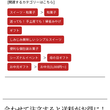
[関連するカテゴリーはこちら]
スイーツ・和菓子
＞
和菓子
送っても！ 手土産でも！帰省みやげ
ギフト
しみじみ美味しい シンプルスイーツ
便利な個包装お菓子
シーズナルイベント
＞
母の日ギフト
お中元ギフト
＞
お中元(3,000円～)
合わせて注文すると送料がお得に！