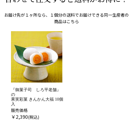
お届け先が１ヶ所なら、１個分の送料でお届けできる同一生産者の
商品はこちら
『御菓子司 しろ平老舗』
の
果実彩菓 きんかん大福 10個
入
販売価格
￥
2,390