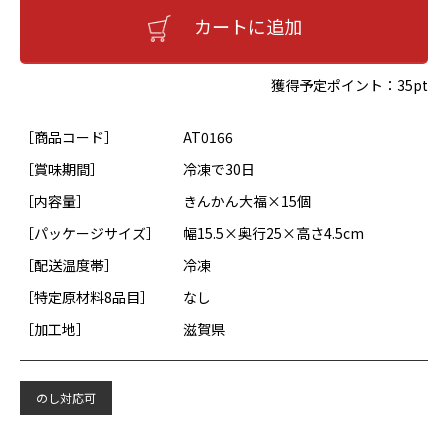
カートに追加
獲得予定ポイント：
35pt
［商品コード］
AT0166
［賞味期間］
冷凍で30日
［内容量］
きんかん大福×15個
［パッケージサイズ］
幅15.5×奥行25×高さ4.5cm
［配送温度帯］
冷凍
［特定原材料8品目］
なし
［加工地］
滋賀県
のし対応可