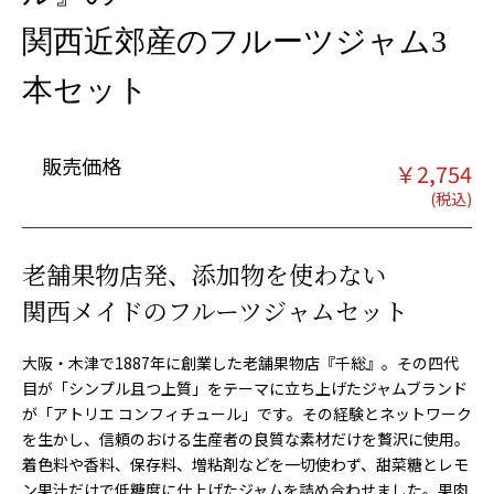
関西近郊産のフルーツジャム3
本セット
販売価格
￥
2,754
老舗果物店発、添加物を使わない
関西メイドのフルーツジャムセット
大阪・木津で1887年に創業した老舗果物店『千総』。その四代
目が「シンプル且つ上質」をテーマに立ち上げたジャムブランド
が「アトリエ コンフィチュール」です。その経験とネットワーク
を生かし、信頼のおける生産者の良質な素材だけを贅沢に使用。
着色料や香料、保存料、増粘剤などを一切使わず、甜菜糖とレモ
ン果汁だけで低糖度に仕上げたジャムを詰め合わせました。果肉