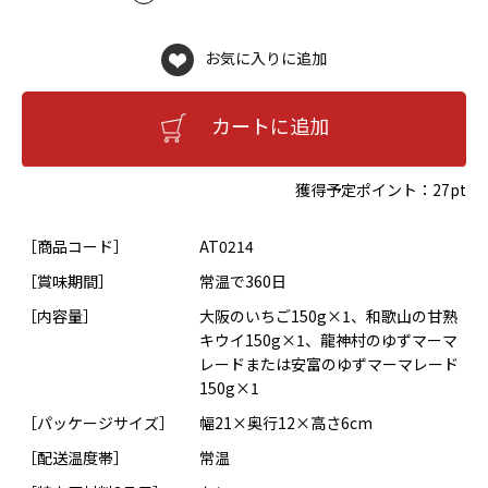
お気に入りに追加
カートに追加
獲得予定ポイント：
27pt
［商品コード］
AT0214
［賞味期間］
常温で360日
［内容量］
大阪のいちご150g×1、和歌山の甘熟
キウイ150g×1、龍神村のゆずマーマ
レードまたは安富のゆずマーマレード
150g×1
［パッケージサイズ］
幅21×奥行12×高さ6cm
［配送温度帯］
常温