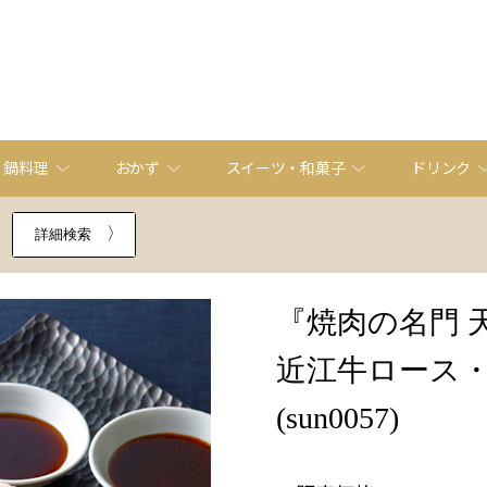
・鍋料理
おかず
スイーツ・和菓子
ドリンク
詳細検索
『焼肉の名門 
近江牛ロース・
(sun0057)