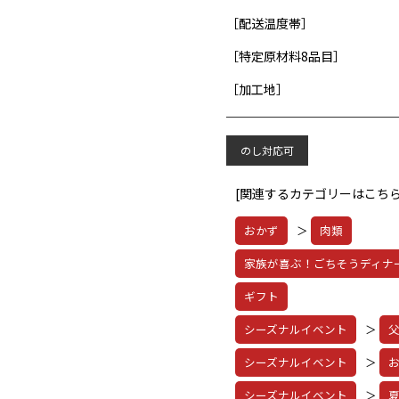
［配送温度帯］
［特定原材料8品目］
［加工地］
のし対応可
[関連するカテゴリーはこちら
おかず
＞
肉類
家族が喜ぶ！ごちそうディナ
ギフト
シーズナルイベント
＞
シーズナルイベント
＞
シーズナルイベント
＞