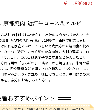
￥
11,880
す京都焼肉”近江牛ロース＆カルビ
みだれで味付けした焼肉を、出汁のようなつけたれで “洗
である『焼肉の名門 天壇』は1965年、祇園で創業しまし
つけたれを家庭で味わってほしいと考案された焼肉食べ比べ
和牛の一つ、近江牛のきめ細やかな肉質の大判の薄切り「ロ
る「カルビ」。カルビは唐辛子やゴマ油などが入ったピリ
れぞれ専用の「もみだれ」に絡めてから焼きます。牛骨や鶏
ースに、酢や砂糖などで調味された特製の「つけたれ」にく
牛肉の旨みがより引き立ち、後口はさっぱり。牛肉好きの京
イルを、存分にお楽しみください。
集者おすすめポイント
しなど、店ごとに味わいは異なりますが、元祖の