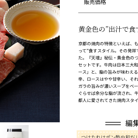
販売価格
黄金色の”出汁で食
京都の焼肉の特徴といえば、も
って”食すスタイル。その発祥
た。『天壇』秘伝・黄金色の
セットです。牛肉は日本三大
ース」と、脂の旨みが味わえ
辛、ロースはやや甘辛い、そ
ガラの旨みが濃いスープをベ
ぐらせば余分な脂が流され、
都人に愛されてきた焼肉スタ
編
つけたれはポン酢や和だ