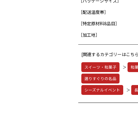
［パッケージサイズ］
［配送温度帯］
［特定原材料8品目］
［加工地］
[関連するカテゴリーはこちら
スイーツ・和菓子
＞
和
選りすぐりの名品
シーズナルイベント
＞