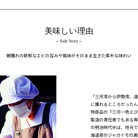
美味しい理由
～Side Story～
朝獲れの新鮮なエビの旨みや風味が
そのまま生きた素朴な味わい
「三河湾から伊勢湾、遠
に獲れるところだったん
特産品の『三河一色えび
製造の責任者でもある専
の明治時代半ば、地元で
海道産のジャガイモの澱