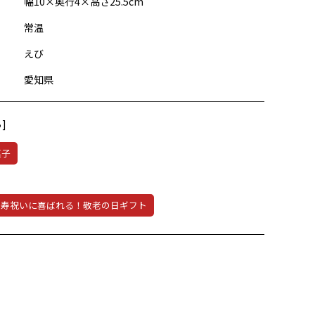
幅10×奥行4×高さ25.5cm
常温
えび
愛知県
]
菓子
長寿祝いに喜ばれる！敬老の日ギフト