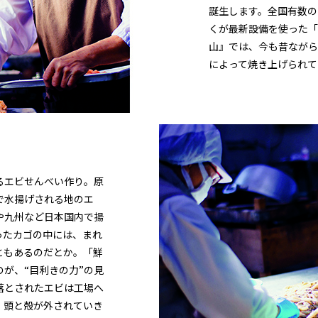
誕生します。全国有数の
くが最新設備を使った「
山』では、今も昔ながら
によって焼き上げられて
るエビせんべい作り。原
で水揚げされる地のエ
や九州など日本国内で揚
ったカゴの中には、まれ
ともあるのだとか。「鮮
が、“目利きの力”の見
落とされたエビは工場へ
、頭と殻が外されていき