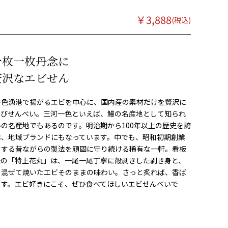
￥
3,888
一枚一枚丹念に
贅沢なエビせん
一色漁港で揚がるエビを中心に、国内産の素材だけを贅沢に
えびせんべい。三河一色といえば、鰻の名産地として知られ
の名産地でもあるのです。明治期から100年以上の歴史を誇
は、地域ブランドにもなっています。中でも、昭和初期創業
きする昔ながらの製法を頑固に守り続ける稀有な一軒。看板
味の「特上花丸」は、一尾一尾丁寧に殻剥きした剥き身と、
を混ぜて焼いたエビそのままの味わい。さっと炙れば、香ば
ます。エビ好きにこそ、ぜひ食べてほしいエビせんべいで