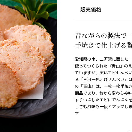
販売価格
昔ながらの製法で
手焼きで仕上げる
愛知県の南、三河湾に面した
使ってつくられた『青山』の
ていますが、実はエビせんべい
る「三河一色えびせんべい」
の『青山』は、一枚一枚手焼
商品であり、昔から変わらぬ
すりつぶしたエビにでんぷん
しさも風味も一段とアップし
す。