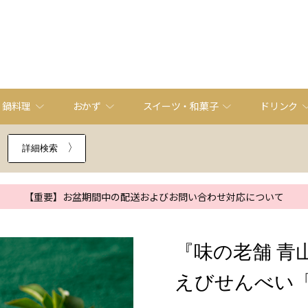
・鍋料理
おかず
スイーツ・和菓子
ドリンク
詳細検索
【重要】お盆期間中の配送およびお問い合わせ対応について
『味の老舗 青
えびせんべい