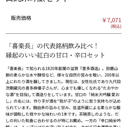
販売価格
￥
7,071
「喜楽長」の代表銘柄飲み比べ！
縁起のいい紅白の甘口・辛口セット
「喜楽長」で知られる1820年創業の滋賀『喜多酒造』。鈴鹿山
脈の柔らかな水や酵母など、様々な自然の営みを敬い、200年以
上にわたり酒を醸してきました。現在は、女性杜氏であり九代目
次期蔵元の喜多麻優子さんが、心までも優しくなれる“たおやか
な酒”を目指して酒造りをしています。甘口の「純米大吟醸 愛お
し」の名には、作り手が酒を“我が子”のように思う気持ちが込め
られています。麹由来の旨みと甘み、低温所蔵による柔らかな酸
味が調和した穏やかな味わいの1本です。茶碗蒸しのような、だ
しの利いた和食に合わせるのが特にお薦め。一方の「辛口純米吟