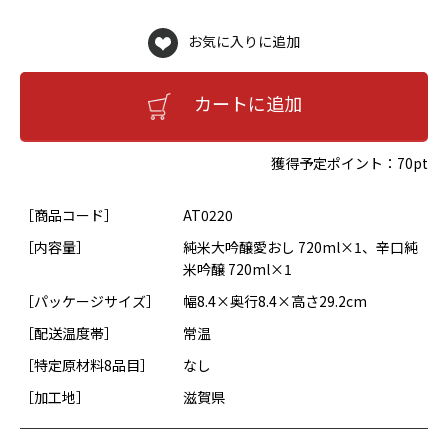
お気に入りに追加
カートに追加
獲得予定ポイント：
70pt
［商品コード］
AT0220
［内容量］
純米大吟醸愛おし 720ml×1、辛口純
米吟醸 720ml×1
［パッケージサイズ］
幅8.4×奥行8.4×高さ29.2cm
［配送温度帯］
常温
［特定原材料8品目］
なし
［加工地］
滋賀県