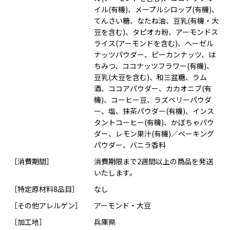
イル(有機)、メープルシロップ(有機)、
てんさい糖、なたね油、豆乳(有機・大
豆を含む)、タピオカ粉、アーモンドス
ライス(アーモンドを含む)、ヘーゼル
ナッツパウダー、ピーカンナッツ、は
ちみつ、ココナッツフラワー(有機)、
豆乳(大豆を含む)、和三盆糖、ラム
酒、ココアパウダー、カカオニブ(有
機)、コーヒー豆、ラズベリーパウダ
ー、塩、抹茶パウダー(有機)、インス
タントコーヒー(有機)、かぼちゃパウ
ダー、レモン果汁(有機)／ベーキング
パウダー、バニラ香料
［消費期間］
消費期限まで2週間以上の商品を発送
いたします。
［特定原材料8品目］
なし
［その他アレルゲン］
アーモンド・大豆
［加工地］
兵庫県