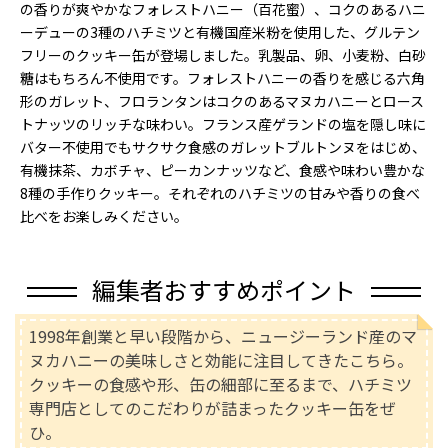
の香りが爽やかなフォレストハニー（百花蜜）、コクのあるハニ
ーデューの3種のハチミツと有機国産米粉を使用した、グルテン
フリーのクッキー缶が登場しました。乳製品、卵、小麦粉、白砂
糖はもちろん不使用です。フォレストハニーの香りを感じる六角
形のガレット、フロランタンはコクのあるマヌカハニーとロース
トナッツのリッチな味わい。フランス産ゲランドの塩を隠し味に
バター不使用でもサクサク食感のガレットブルトンヌをはじめ、
有機抹茶、カボチャ、ピーカンナッツなど、食感や味わい豊かな
8種の手作りクッキー。それぞれのハチミツの甘みや香りの食べ
比べをお楽しみください。
編集者おすすめポイント
1998年創業と早い段階から、ニュージーランド産のマ
ヌカハニーの美味しさと効能に注目してきたこちら。
クッキーの食感や形、缶の細部に至るまで、ハチミツ
専門店としてのこだわりが詰まったクッキー缶をぜ
ひ。