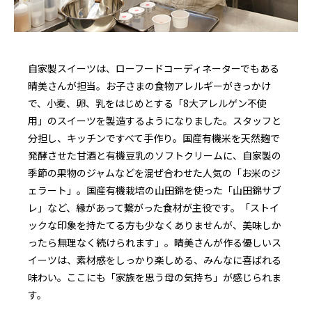
自家製スイーツは、ローフードコーディネーターでもある
晴美さんが担当。お子さまの食物アレルギーがきっかけ
で、小麦、卵、乳をはじめとする「8大アレルゲン不使
用」のスイーツを製造するようになりました。スタッフと
分担し、キッチンですべて手作り。国産有機米を天然麹で
発酵させた甘酒と有機豆乳のソフトクリームに、自家製の
季節の果物のジャムなどを混ぜ合わせた人気の「お米のジ
ェラート」。国産有機栽培の山田錦を使った「山田錦サブ
レ」など、縁があって繋がった食材が主役です。「ストイ
ックな印象を持たてる方も少なくありませんが、美味しか
ったら無理なく続けられます」。晴美さんが作る優しいス
イーツは、素材感をしっかり楽しめる、みんなに喜ばれる
味わい。ここにも「家族を思う母の気持ち」が感じられま
す。