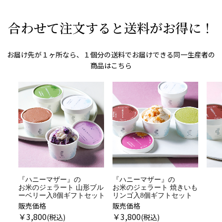
合わせて注文すると送料がお得に！
お届け先が１ヶ所なら、１個分の送料でお届けできる同一生産者の
商品はこちら
『ハニーマザー』の
『ハニーマザー』の
お米のジェラート 山形ブル
お米のジェラート 焼きいも
ーベリー入8個ギフトセット
リンゴ入8個ギフトセット
販売価格
販売価格
販売
￥
3,800
￥
3,800
￥
3