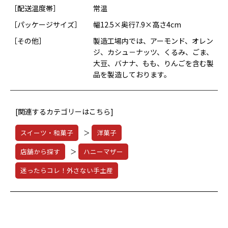
［配送温度帯］
常温
［パッケージサイズ］
幅12.5×奥行7.9×高さ4cm
［その他］
製造工場内では、アーモンド、オレン
ジ、カシュ－ナッツ、くるみ、ごま、
大豆、バナナ、もも、りんごを含む製
品を製造しております。
[関連するカテゴリーはこちら]
スイーツ・和菓子
＞
洋菓子
店舗から探す
＞
ハニーマザー
迷ったらコレ！外さない手土産