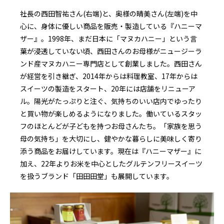
社長の西田智祐さん(右端)と、奥様の晴美さん(左端)を中
心に、身体に優しい商品を販売・製造している『ハニーマ
ザー』。1998年、まだ日本に「マヌカハニー」という言
葉が浸透していない頃、西田さんのお母様がニュージーラ
ンド産マヌカハニー専門店として創業しました。西田さん
が経営を引き継ぎ、2014年からは料理教室、17年からは
スイーツの製造をスタート、20年には店舗をリニューア
ル。陽光がたっぷりと注ぐ、気持ちのいい店内でゆったり
と買い物が楽しめるようになりました。働いているスタッ
フのほとんどが子どもを持つお母さんたち。「家族を思う
母の気持ち」を大切にし、健やかな暮らしに美味しく寄り
添う商品をお届けしています。現在は『ハニーマザー』に
加え、22年よりお米を中心としたグルテンフリースイーツ
を扱うブランド「田田田堂」も展開しています。