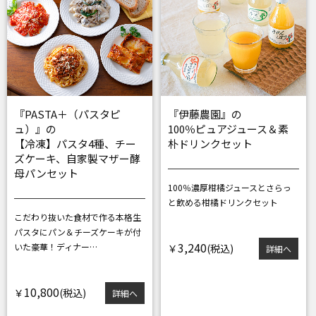
『PASTA＋（パスタピ
『伊藤農園』の
ュ）』の
100％ピュアジュース＆素
【冷凍】パスタ4種、チー
朴ドリンクセット
ズケーキ、自家製マザー酵
母パンセット
100％濃厚柑橘ジュースと
さらっ
と飲める柑橘ドリンクセット
こだわり抜いた食材で作る本格生
パスタに
パン＆チーズケーキが付
3,240
いた豪華！ディナー…
￥
詳細へ
10,800
￥
詳細へ