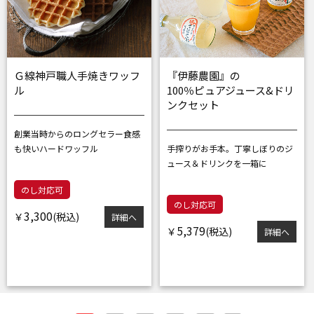
Ｇ線神戸職人手焼きワッフ
『伊藤農園』の
ル
100％ピュアジュース&ドリ
ンクセット
創業当時からのロングセラー
食感
も快いハードワッフル
手搾りがお手本。丁寧しぼりの
ジ
ュース＆ドリンクを一箱に
のし対応可
のし対応可
3,300
￥
詳細へ
5,379
￥
詳細へ