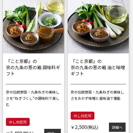
『こと京都』の
『こと京都』の
京の九条の葱の箱 調味料ギ
京の九条の葱の箱 油と味噌
フト
ギフト
京の伝統野菜・九条ねぎの美味し
京の伝統野菜・九条ねぎの美味し
さを
“ねぎづくし”の調味料で楽し
さを
おかず味噌と香味油で堪能
む
のし対応可
のし対応可
2,500
￥
詳細へ
3,400