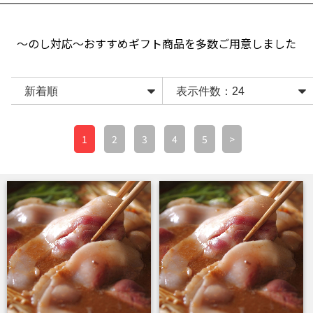
～のし対応～おすすめギフト商品を多数ご用意しました
1
2
3
4
5
>