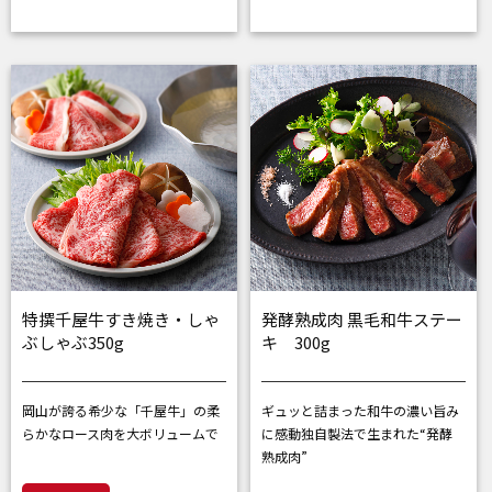
特撰千屋牛すき焼き・しゃ
発酵熟成肉 黒毛和牛ステー
ぶしゃぶ350g
キ 300g
岡山が誇る希少な「千屋牛」の
柔
ギュッと詰まった和牛の濃い旨み
らかなロース肉を大ボリュームで
に感動
独自製法で生まれた“発酵
熟成肉”