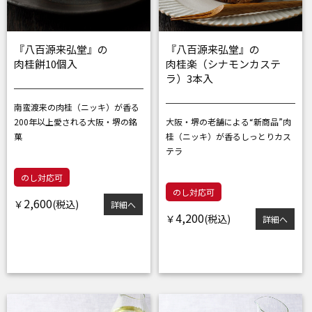
『八百源来弘堂』の
『八百源来弘堂』の
肉桂餅10個入
肉桂楽（シナモンカステ
ラ）3本入
南蛮渡来の肉桂（ニッキ）が香る
200年以上愛される大阪・堺の銘
大阪・堺の老舗による“新商品”
肉
菓
桂（ニッキ）が香るしっとりカス
テラ
のし対応可
のし対応可
2,600
￥
詳細へ
4,200
￥
詳細へ