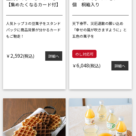
【集めたくなるカード付】
個 桐箱入り
人気トップ３の豆菓子をスタンド
天下泰平、災厄退散の願い込め
パックに
商品背景が分かるカード
「幸せの風が吹きますように」と
もご馳走！
五色の菓子を
のし対応可
2,592
￥
詳細へ
6,048
￥
詳細へ