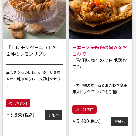
『エレ モンターニュ』の
日本三大美味鶏の旨みをお
２種のレモンサブレ
こわで
『秋田味商』の比内地鶏お
こわ
異なる２つの味わいが楽しめる
爽
やかで軽やかなレモン風味のサブ
レ
比内地鶏のだし香るおこわを
冷凍
庫ストックでいつでも手軽に
のし対応可
のし対応可
3,888
￥
詳細へ
5,400
￥
詳細へ