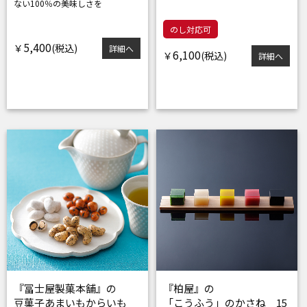
ない100％の美味しさを
のし対応可
5,400
￥
詳細へ
6,100
￥
詳細へ
『冨士屋製菓本舗』の
『柏屋』の
豆菓子あまいもからいも
「こうふう」のかさね 15