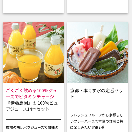
ごくごく飲める100％ジュ
京都・本くず氷の定番セッ
ースでビタミンチャージ
ト
『伊藤農園』の 100％ピュ
アジュース14本セット
フレッシュフルーツから京都らし
いフレーバーまで
本葛の食感と共
柑橘の味比べをジュースで
雑味の
に楽しみたい定番7種