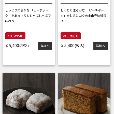
しっとり柔らかな 「ピーチポー
しっとり柔らかな 「ピーチポー
ク」を
あっさりとしゃぶしゃぶで
ク」を
甘みとコクの金山寺味噌漬
味わう
けで
のし対応可
のし対応可
5,400
5,400
￥
￥
詳細へ
詳細へ