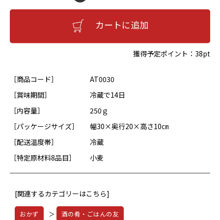
カートに追加
獲得予定ポイント：
38pt
［商品コード］
AT0030
［賞味期間］
冷蔵で14日
［内容量］
250ｇ
［パッケージサイズ］
幅30×奥行20×高さ10㎝
［配送温度帯］
冷蔵
［特定原材料8品目］
小麦
[関連するカテゴリーはこちら]
おかず
＞
酒の肴・ごはんの友