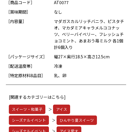
［商品コード］
AT0077
［賞味期間］
なし
［内容量］
マダガスカルリッチバニラ、ピスタチ
オ、マカダミアキャラメルココナッ
ツ、ベリーバイベリー、フレッシュチ
ョコミント、あまおう苺ミルク 各1個
計6個入り
［パッケージサイズ］
幅27×奥行18.5×高さ12.5cm
［配送温度帯］
冷凍
［特定原材料8品目］
乳、卵
[関連するカテゴリーはこちら]
スイーツ・和菓子
＞
アイス
シーズナルイベント
＞
ひんやり夏スイーツ
シーズナルイベント
＞
アイス愛す