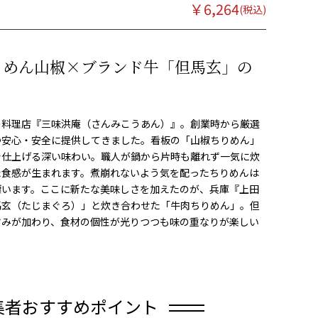
￥
6,264
りめん山椒×ブランド牛「但馬玄」の
の料理店『三味洪庵（さんみこうあん）』。創業時から厳選
つ安心・安全に提供してきました。看板の「山椒ちりめん」
で仕上げる深い味わい。職人が鍋から片時も離れず一気に炊
た食感が生まれます。煮崩れないよう気を配ったちりめんは
漂います。ここに新たな美味しさを加えたのが、兵庫『上田
馬玄（たじまぐろ）」と炊き合わせた「牛肉ちりめん」。但
旨みが加わり、食材の個性が光りつつも味の重なりが楽しい
集者おすすめポイント