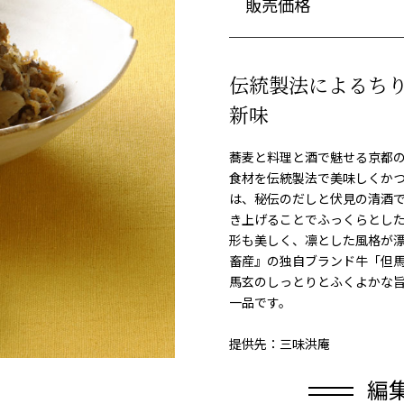
販売価格
伝統製法によるち
新味
蕎麦と料理と酒で魅せる京都
食材を伝統製法で美味しくか
は、秘伝のだしと伏見の清酒
き上げることでふっくらとし
形も美しく、凛とした風格が
畜産』の独自ブランド牛「但
馬玄のしっとりとふくよかな
一品です。
提供先：三味洪庵
編