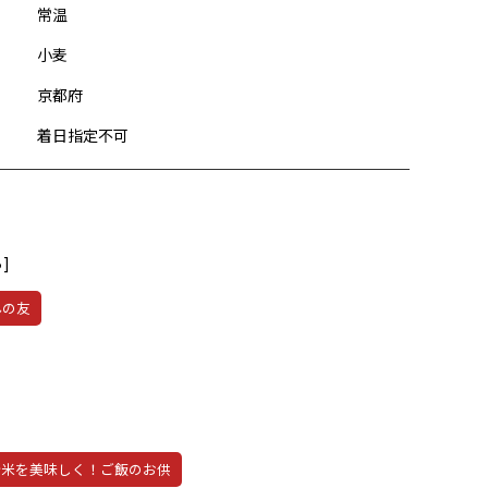
常温
小麦
京都府
着日指定不可
]
んの友
新米を美味しく！ご飯のお供