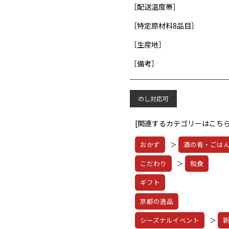
［配送温度帯］
［特定原材料8品目］
［生産地］
［備考］
のし対応可
[関連するカテゴリーはこちら
おかず
＞
酒の肴・ごは
こだわり
＞
和食
ギフト
京都の逸品
シーズナルイベント
＞