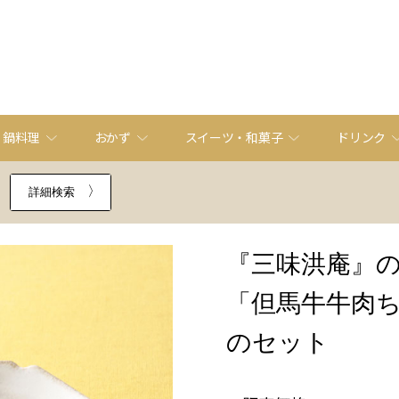
・鍋料理
おかず
スイーツ・和菓子
ドリンク
詳細検索
『三味洪庵』
「但馬牛牛肉
のセット