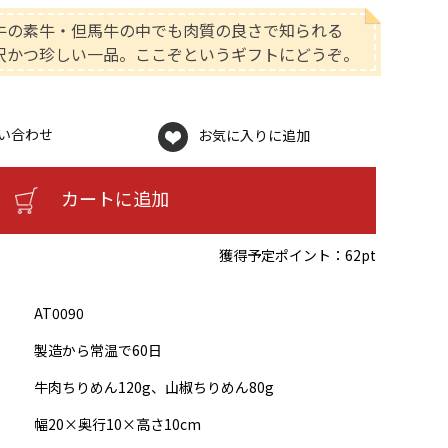
牛の素牛・但馬牛の中でも肉質の良さで知られる
沢かつ珍しい一品。ここぞというギフトにどうぞ。
い合わせ
お気に入りに追加
カートに追加
獲得予定ポイント：
62pt
AT0090
製造から常温で60日
牛肉ちりめん120g、山椒ちりめん80g
幅20×奥行10×高さ10cm