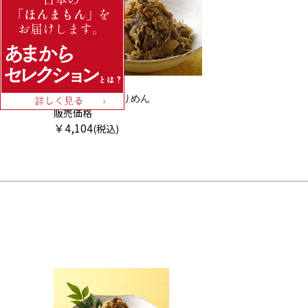
『三味洪庵』の
但馬牛 牛肉ちりめん
販売価格
￥
4,104