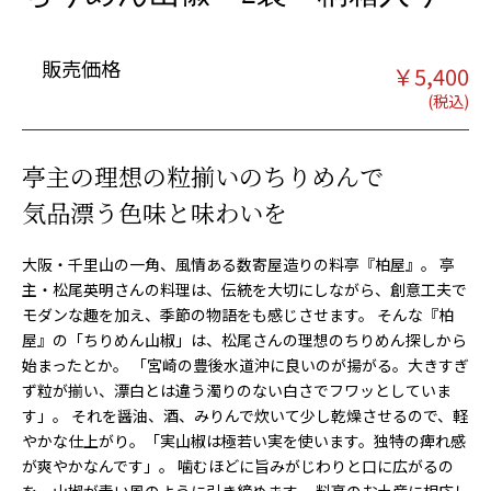
販売価格
￥
5,400
亭主の理想の粒揃いのちりめんで
気品漂う色味と味わいを
大阪・千里山の一角、風情ある数寄屋造りの料亭『柏屋』。 亭
主・松尾英明さんの料理は、伝統を大切にしながら、創意工夫で
モダンな趣を加え、季節の物語をも感じさせます。 そんな『柏
屋』の「ちりめん山椒」は、松尾さんの理想のちりめん探しから
始まったとか。 「宮崎の豊後水道沖に良いのが揚がる。大きすぎ
ず粒が揃い、漂白とは違う濁りのない白さでフワッとしていま
す」。 それを醤油、酒、みりんで炊いて少し乾燥させるので、軽
やかな仕上がり。「実山椒は極若い実を使います。独特の痺れ感
が爽やかなんです」。 噛むほどに旨みがじわりと口に広がるの