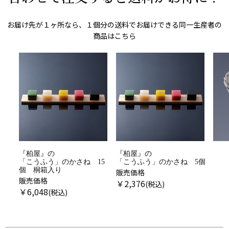
お届け先が１ヶ所なら、１個分の送料でお届けできる同一生産者の
商品はこちら
『柏屋』の
『柏屋』の
「こうふう」のかさね 15
「こうふう」のかさね 5個
個 桐箱入り
販売価格
販売
販売価格
￥
2,376
￥
2
￥
6,048