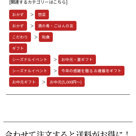
[関連するカテゴリーはこちら]
おかず
＞
惣菜
おかず
＞
酒の肴・ごはんの友
こだわり
＞
和食
ギフト
シーズナルイベント
＞
お中元・夏ギフト
シーズナルイベント
＞
今年の感謝を贈る お歳暮冬ギフト
お中元ギフト
＞
お中元(5,000円～)
合わせて注文すると送料がお得に！