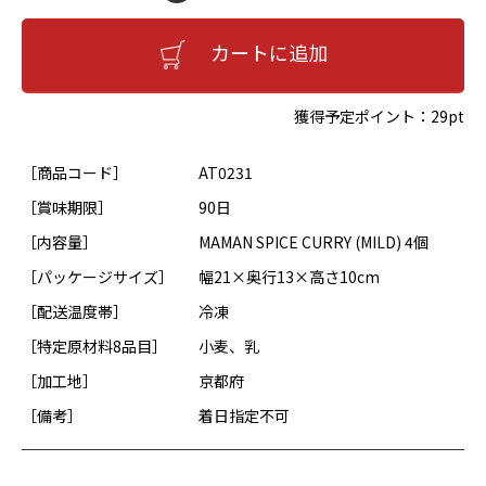
カートに追加
獲得予定ポイント：
29pt
［商品コード］
AT0231
［賞味期限］
90日
［内容量］
MAMAN SPICE CURRY (MILD) 4個
［パッケージサイズ］
幅21×奥行13×高さ10cm
［配送温度帯］
冷凍
［特定原材料8品目］
小麦、乳
［加工地］
京都府
［備考］
着日指定不可