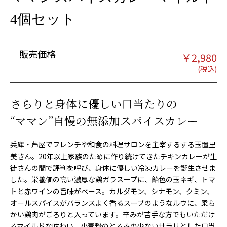
4個セット
販売価格
￥
2,980
さらりと身体に優しい口当たりの
“ママン”自慢の無添加スパイスカレー
兵庫・芦屋でフレンチや和食の料理サロンを主宰するする玉置里
美さん。20年以上家族のために作り続けてきたチキンカレーが生
徒さんの間で評判を呼び、身体に優しい冷凍カレーを誕生させま
した。栄養価の高い濃厚な鶏ガラスープに、飴色の玉ネギ、トマ
トと赤ワインの旨味がベース。カルダモン、シナモン、クミン、
オールスパイスがバランスよく香るスープのようなルウに、柔ら
かい鶏肉がごろりと入っています。辛みが苦手な方でもいただけ
るマイルドな味わい。小麦粉のとろみの少ないサラリとした口当