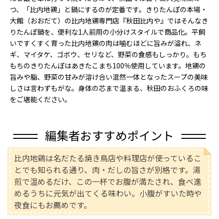
つ、「比内地鶏」と鍋にするのが定番です。きりたんぽの本場・
大館（おおだて）の比内地鶏専門店『秋田比内や』ではそんなき
りたんぽ鍋を、便利な1人前用の小分けスタイルで商品化。平飼
いですくすく育った比内地鶏の肉は噛むほどに旨みが溢れ、ネ
ギ、マイタケ、ゴボウ、セリなど、野菜の食感もしっかり。もち
もちのきりたんぽはあきたこまち100％使用しています。地鶏の
旨みや脂、野菜の甘みが溶け合い混然一体となったスープの美味
しさは言わずもがな。身体の芯まで温まる、秋田のおふくろの味
をご堪能ください。
編集者おすすめポイント
比内地鶏は名だたる焼き鳥店や料理店が使っているこ
とでも知られる通り、肉・だしの旨さが別格です。湯
煎で温めるだけ、この一杯でお腹が満たされ、食べ進
めるうちに元気が出てくる味わい。小腹がすいた時や
夜食にもお薦めです。