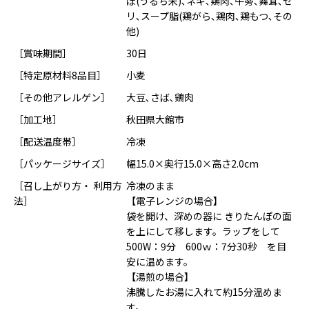
ぽ(うるち米)､ネギ､鶏肉､牛蒡､舞茸､セ
リ､スープ脂(鶏がら､鶏肉､鶏もつ､その
他)
［賞味期間］
30日
［特定原材料8品目］
小麦
［その他アレルゲン］
大豆､さば､鶏肉
［加工地］
秋田県大館市
［配送温度帯］
冷凍
［パッケージサイズ］
幅15.0×奥行15.0×高さ2.0cm
［召し上がり方・ 利用方
冷凍のまま
法］
【電子レンジの場合】
袋を開け、深めの器に きりたんぽの面
を上にして移します。ラップをして
500W：9分 600ｗ：7分30秒 を目
安に温めます。
【湯煎の場合】
沸騰したお湯に入れて約15分温めま
す。