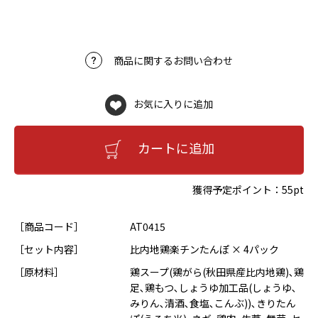
商品に関するお問い合わせ
お気に入りに追加
カートに追加
獲得予定ポイント：
55pt
［商品コード］
AT0415
［セット内容］
比内地鶏楽チンたんぽ × 4パック
［原材料］
鶏スープ(鶏がら(秋田県産比内地鶏)､鶏
足､鶏もつ､しょうゆ加工品(しょうゆ､
みりん､清酒､食塩､こんぶ))､きりたん