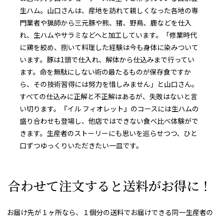
生ハム。山口さんは、産地を訪れて親しくなった各地の専
門業者や猟師から三元豚や熊、猪、野鳥、鹿などを仕入
れ、生ハムやサラミなどへと加工しています。「修業時代
に鶏を絞め、捌いて料理した経験は今も身体に染みついて
います。豚は1頭で仕入れ、解体から仕込みまで行ってい
ます。命を無駄にしない術の最たるものが保存食ですか
ら、その技術習得には努力を惜しみません」と山口さん。
すべての仕込みに正解と不正解はあるが、失敗はないと言
い切ります。『イル フィオレット』のコースには生ハムの
盛り合わせも登場し、他店ではできない食べ比べ体験がで
きます。生産者のストーリーにも思いを巡らせつつ、ひと
口ずつゆっくりいただきたい一皿です。
合わせて注文すると送料がお得に！
お届け先が１ヶ所なら、１個分の送料でお届けできる同一生産者の