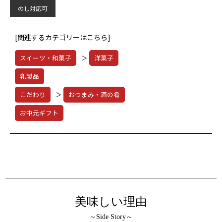
のし対応可
[関連するカテゴリーはこちら]
スイーツ・和菓子
＞
洋菓子
乳製品
こだわり
＞
おつまみ・酒の肴
お中元ギフト
美味しい理由
～Side Story～