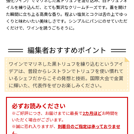
強化ワイン）でマリネした黒トリュフを混ぜ込み、白トリュフオ
イルを練り込んだ、とても贅沢なクリームチーズです。蓋を開け
た瞬間に立ち上る高貴な香り。程よい塩気とコクは舌の上でゆっ
くりと味わいたい美味しさです。シンプルにパンにのせていただ
くだけで、ワインを誘うごちそうに。
編集者おすすめポイント
ワインでマリネした黒トリュフを練り込むというアイ
デアは、普段からレストランでトリュフを使い慣れて
いるシェフだからこその発想と技術。国際大会で金賞
に輝いた、代表作をぜひお楽しみください。
必ずお読みください
※ご好評につき、お届けまでに最長で
2カ月ほど
お時間を
いただく場合がございます。
※誠に恐れ入りますが、
到着日のご指定は承っておりませ
ん。