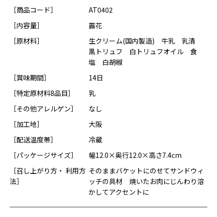
［商品コード］
AT0402
［内容量］
露花
［原材料］
生クリーム(国内製造) 牛乳 乳清
黒トリュフ 白トリュフオイル 食
塩 白胡椒
［賞味期間］
14日
［特定原材料8品目］
乳
［その他アレルゲン］
なし
［加工地］
大阪
［配送温度帯］
冷蔵
［パッケージサイズ］
幅12.0×奥行12.0×高さ7.4cm
［召し上がり方・ 利用方
そのままバケットにのせてサンドウィ
法］
ッチの具材 焼いたお肉にじんわり溶
かしてアクセントに