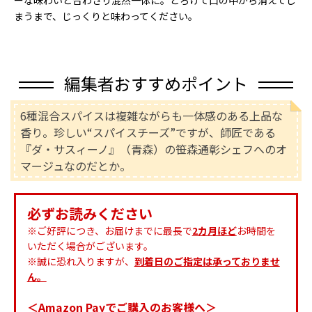
ーな味わいと合わさり混然一体に。とろけて口の中から消えてし
まうまで、じっくりと味わってください。
編集者おすすめポイント
6種混合スパイスは複雑ながらも一体感のある上品な
香り。珍しい“スパイスチーズ”ですが、師匠である
『ダ・サスィーノ』（青森）の笹森通彰シェフへのオ
マージュなのだとか。
必ずお読みください
※ご好評につき、お届けまでに最長で
2カ月ほど
お時間を
いただく場合がございます。
※誠に恐れ入りますが、
到着日のご指定は承っておりませ
ん。
＜Amazon Payでご購入のお客様へ＞