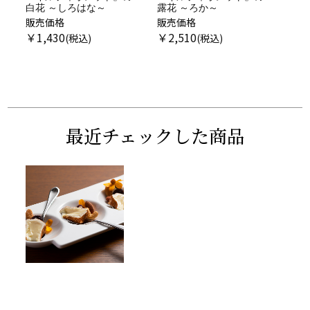
露花 ～ろか～
黒花 ～こっか～4個セット
販売価格
販売価格
販売
￥
2,510
￥
7,350
￥
1
最近チェックした商品