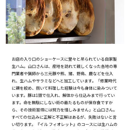
お店の入り口のショーケースに堂々と吊られている自家製
生ハム。山口さんは、産地を訪れて親しくなった各地の専
門業者や猟師から三元豚や熊、猪、野鳥、鹿などを仕入
れ、生ハムやサラミなどへと加工しています。「修業時代
に鶏を絞め、捌いて料理した経験は今も身体に染みついて
います。豚は1頭で仕入れ、解体から仕込みまで行ってい
ます。命を無駄にしない術の最たるものが保存食ですか
ら、その技術習得には努力を惜しみません」と山口さん。
すべての仕込みに正解と不正解はあるが、失敗はないと言
い切ります。『イル フィオレット』のコースには生ハムの