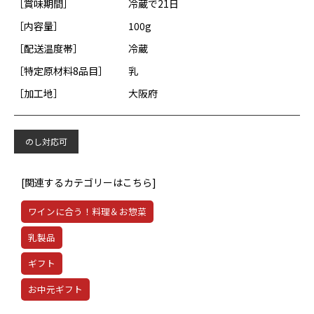
［賞味期間］
冷蔵で21日
［内容量］
100g
［配送温度帯］
冷蔵
［特定原材料8品目］
乳
［加工地］
大阪府
のし対応可
[関連するカテゴリーはこちら]
ワインに合う！料理＆お惣菜
乳製品
ギフト
お中元ギフト