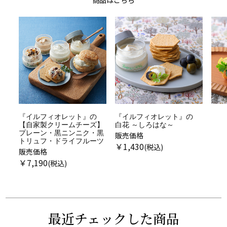
『イルフィオレット』の
『イルフィオレット』の
白花 ～しろはな～
露花 ～ろか～
販売価格
販売価格
販売
￥
1,430
￥
2,510
￥
7
最近チェックした商品