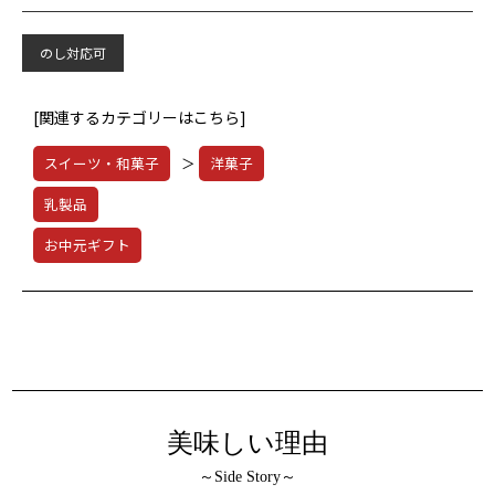
のし対応可
[関連するカテゴリーはこちら]
スイーツ・和菓子
＞
洋菓子
乳製品
お中元ギフト
美味しい理由
～Side Story～