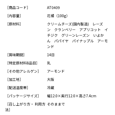
［商品コード］
AT0409
［内容量］
花橘（100g）
［原材料］
クリームチーズ(国内製造) レーズ
ン クランベリー アプリコット イ
チジク グリーンレーズン いよか
ん パパイヤ パイナップル アーモ
ンド
［賞味期間］
14日
［特定原材料8品目］
乳
［その他アレルゲン］
アーモンド
［加工地］
大阪
［配送温度帯］
冷蔵
［パッケージサイズ］
幅12.0×奥行12.0×高さ7.4cm
［召し上がり方・ 利用方
そのままで
法］