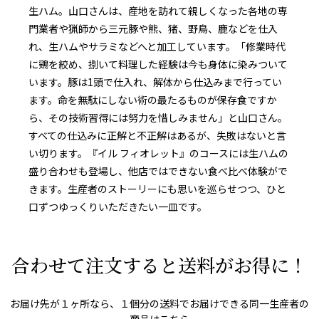
生ハム。山口さんは、産地を訪れて親しくなった各地の専
門業者や猟師から三元豚や熊、猪、野鳥、鹿などを仕入
れ、生ハムやサラミなどへと加工しています。「修業時代
に鶏を絞め、捌いて料理した経験は今も身体に染みついて
います。豚は1頭で仕入れ、解体から仕込みまで行ってい
ます。命を無駄にしない術の最たるものが保存食ですか
ら、その技術習得には努力を惜しみません」と山口さん。
すべての仕込みに正解と不正解はあるが、失敗はないと言
い切ります。『イル フィオレット』のコースには生ハムの
盛り合わせも登場し、他店ではできない食べ比べ体験がで
きます。生産者のストーリーにも思いを巡らせつつ、ひと
口ずつゆっくりいただきたい一皿です。
合わせて注文すると送料がお得に！
お届け先が１ヶ所なら、１個分の送料でお届けできる同一生産者の
商品はこちら