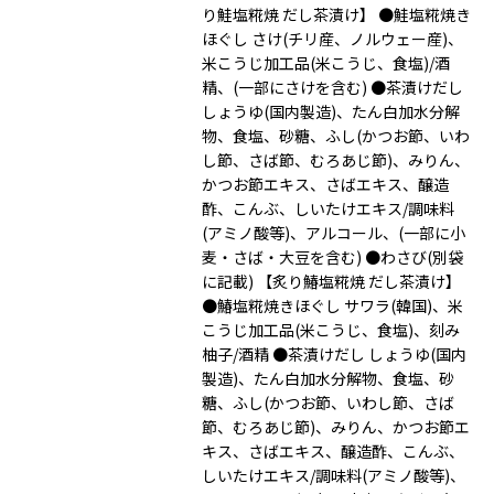
り鮭塩糀焼 だし茶漬け】 ●鮭塩糀焼き
ほぐし さけ(チリ産、ノルウェー産)、
米こうじ加工品(米こうじ、食塩)/酒
精、(一部にさけを含む) ●茶漬けだし
しょうゆ(国内製造)、たん白加水分解
物、食塩、砂糖、ふし(かつお節、いわ
し節、さば節、むろあじ節)、みりん、
かつお節エキス、さばエキス、醸造
酢、こんぶ、しいたけエキス/調味料
(アミノ酸等)、アルコール、(一部に小
麦・さば・大豆を含む) ●わさび(別袋
に記載) 【炙り鰆塩糀焼 だし茶漬け】
●鰆塩糀焼きほぐし サワラ(韓国)、米
こうじ加工品(米こうじ、食塩)、刻み
柚子/酒精 ●茶漬けだし しょうゆ(国内
製造)、たん白加水分解物、食塩、砂
糖、ふし(かつお節、いわし節、さば
節、むろあじ節)、みりん、かつお節エ
キス、さばエキス、醸造酢、こんぶ、
しいたけエキス/調味料(アミノ酸等)、