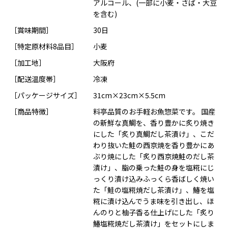
アルコール、(一部に小麦・さば・大豆
を含む)
［賞味期間］
30日
［特定原材料8品目］
小麦
［加工地］
大阪府
［配送温度帯］
冷凍
［パッケージサイズ］
31cm×23cm×5.5cm
［商品特徴］
料亭品質のお手軽お魚惣菜です。 国産
の新鮮な真鯛を、香り豊かに炙り焼き
にした「炙り真鯛だし茶漬け」、こだ
わり抜いた鮭の西京焼を香り豊かにあ
ぶり焼にした「炙り西京焼鮭のだし茶
漬け」、脂の乗った鮭の身を塩糀にじ
っくり漬け込みふっくら香ばしく焼い
た「鮭の塩糀焼だし茶漬け」、鰆を塩
糀に漬け込んでうま味を引き出し、ほ
んのりと柚子香る仕上げにした「炙り
鰆塩糀焼だし茶漬け」をセットにしま