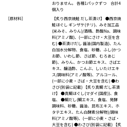
おりません。 各種1パックずつ 合計4
個入り
［原材料］
【炙り西京焼鮭 だし茶漬け】 ●西京焼
鮭ほぐし ギンザケ(チリ)、みそ加工品
(米みそ、みりん)/酒精、酢酸Na、調味
料(アミノ酸)、(一部にさけ・大豆を含
む) ●茶漬けだし 醤油(国内製造)、たん
白加水分解物、食塩、砂糖、ふし(かつ
お節、いわし節、さば節、むろあじ
節)、みりん、かつお節エキス、さばエ
キス、醸造酢、こんぶ、しいたけエキ
ス/調味料(アミノ酸等)、アルコール、
(一部に小麦・さば・大豆を含む) ●わ
さび(別袋に記載) 【炙り真鯛 だし茶漬
け】 ●真鯛ほぐし(マダイ(国産))、食
塩、 ●鯛だし(鯛エキス、食塩、発酵
調味料、砂糖、醤油、昆布エキス、ホ
タテエキス、たん白酵素分解物)/調味
料(アミノ酸等)、(一部に小麦・さば・
大豆を含む) ●わさび(別袋に記載) 【炙