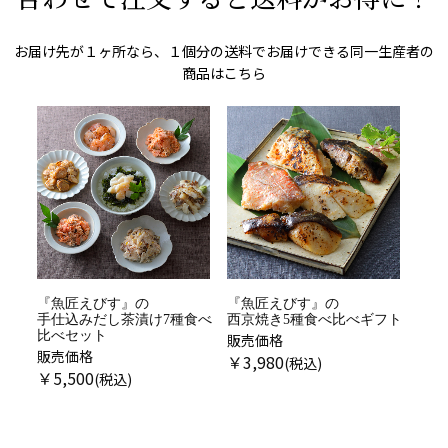
お届け先が１ヶ所なら、１個分の送料でお届けできる同一生産者の
商品はこちら
『魚匠えびす』の
サ
手仕込みだし茶漬け7種食べ
種）
比べセット
販売価格
販売価格
￥
3,980
￥
5,500