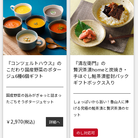
『コンツェルトハウス』の
『清左衛門』の
こだわり国産野菜のポター
贅沢茶漬homeと炭焼き・
ジュ6種6個ギフト
手ほぐし鮭茶漬密封パック
ギフトボックス入り
国産野菜の旨みがぎゅっと詰まっ
た
ごちそうポタージュセット
しょっぱいから旨い！魯山人に捧
げる
究極の鮭茶漬と贅沢茶漬のセ
ット
2,970
￥
詳細へ
のし対応可