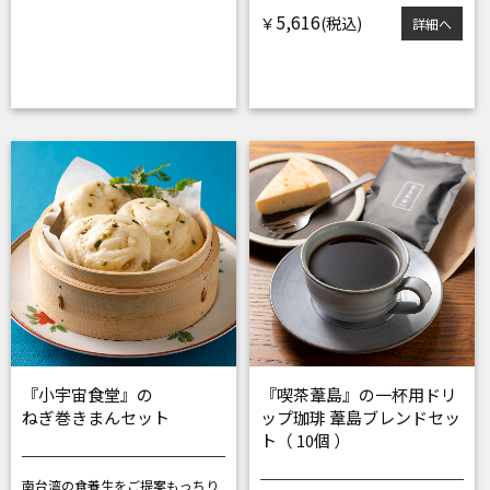
5,616
￥
詳細へ
『小宇宙食堂』の
『喫茶葦島』の一杯用ドリ
ねぎ巻きまんセット
ップ珈琲 葦島ブレンドセッ
ト（ 10個 ）
南台湾の食養生をご提案
もっちり