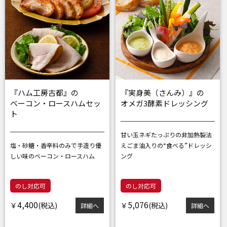
『ハム工房古都』の
『実身美（さんみ）』の
ベーコン・ロースハムセッ
オメガ3酵素ドレッシング
ト
甘い玉ネギたっぷりの非加熱製法
塩・砂糖・香辛料のみで手造り
優
えごま油入りの“食べる”ドレッシ
しい味のベーコン・ロースハム
ング
のし対応可
のし対応可
4,400
5,076
￥
￥
詳細へ
詳細へ