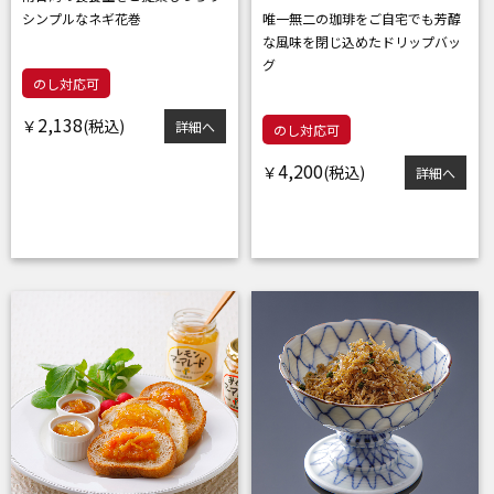
シンプルなネギ花巻
唯一無二の珈琲をご自宅でも
芳醇
な風味を閉じ込めたドリップバッ
グ
のし対応可
2,138
￥
詳細へ
のし対応可
4,200
￥
詳細へ