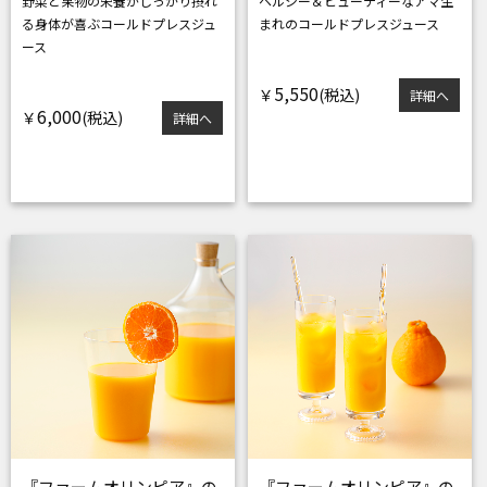
野菜と果物の栄養がしっかり摂れ
ヘルシー＆ビューティーな
アマ生
る
身体が喜ぶコールドプレスジュ
まれのコールドプレスジュース
ース
5,550
￥
詳細へ
6,000
￥
詳細へ
『ファームオリンピア』の
『ファームオリンピア』の