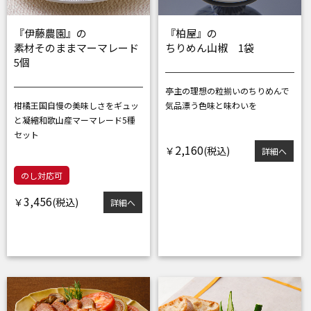
『伊藤農園』の
『柏屋』の
素材そのままマーマレード
ちりめん山椒 1袋
5個
亭主の理想の粒揃いのちりめんで
柑橘王国自慢の美味しさをギュッ
気品漂う色味と味わいを
と凝縮
和歌山産マーマレード5種
セット
2,160
￥
詳細へ
のし対応可
3,456
￥
詳細へ