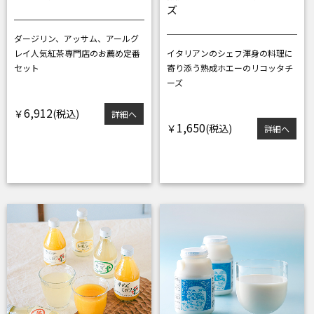
ズ
ダージリン、アッサム、アールグ
レイ
人気紅茶専門店のお薦め定番
イタリアンのシェフ渾身の
料理に
セット
寄り添う熟成ホエーのリコッタチ
ーズ
6,912
￥
詳細へ
1,650
￥
詳細へ