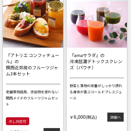
『アトリエ コンフィチュー
『amaサラダ』の
ル』の
冷凍超濃デトックスクレン
関西近郊産のフルーツジャ
ズ（パウチ）
ム3本セット
野菜と果物の栄養がしっかり摂れ
老舗果物店発、添加物を使わない
る
身体が喜ぶコールドプレスジュ
関西メイドのフルーツジャムセッ
ース
ト
6,000
￥
詳細へ
のし対応可