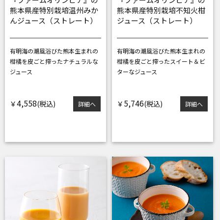
熊本県産特別栽培温州みか
熊本県産特別栽培不知火柑
んジュース（ストレート）
ジュース（ストレート）
有明海の潮風浴びた熊本生まれの
有明海の潮風浴びた熊本生まれの
柑橘を
皮ごと搾ったナチュラルな
柑橘を
皮ごと搾ったスイート＆ビ
ジュース
ターなジュース
4,558
5,746
￥
￥
詳細へ
詳細へ