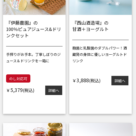
『伊藤農園』の
『西山酒造場』の
100％ピュアジュース&ドリ
甘酒＋ヨーグルト
ンクセット
麹菌と乳酸菌のダブルパワー！
酒
手搾りがお手本。丁寧しぼりの
ジ
蔵発の身体に優しいヨーグルトド
ュース＆ドリンクを一箱に
リンク
のし対応可
3,888
￥
詳細へ
5,379
￥
詳細へ