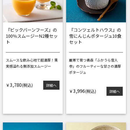
『ビックバーンフーズ』の
『コンツェルトハウス』の
100％スムージーN2種セッ
雪にんじんポタージュ10食
ト
セット
スムースな飲み心地で超濃厚！
果
厳寒で育つ青森「ふかうら雪人
実感溢れる無添加スムージー
参」の
フルーティーな甘さの濃厚
ポタージュ
3,780
￥
詳細へ
3,996
￥
詳細へ