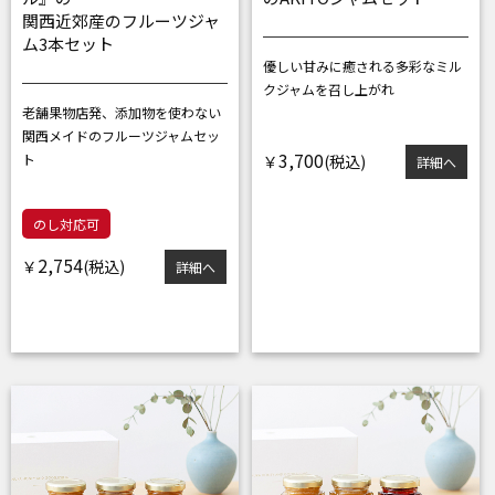
関西近郊産のフルーツジャ
ム3本セット
優しい甘みに癒される
多彩なミル
クジャムを召し上がれ
老舗果物店発、添加物を使わない
関西メイドのフルーツジャムセッ
3,700
ト
￥
詳細へ
のし対応可
2,754
￥
詳細へ