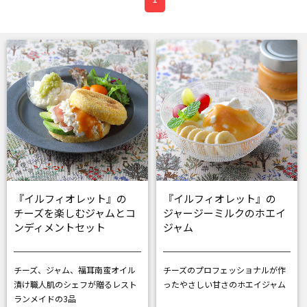
『イルフィオレット』の
『イルフィオレット』の
チーズを楽しむジャムとコ
ジャージーミルクのホエイ
ンディメントセット
ジャム
チーズ、ジャム、福耳南蛮オイル
チーズのプロフェッショナルが作
漬け
職人肌のシェフが贈るレスト
った
やさしい甘さのホエイジャム
ランメイドの3品