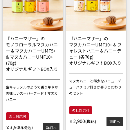
『ハニーマザー』の
『ハニーマザー』の
モノフローラルマヌカハニ
マヌカハニーUMF10+ & フ
ー & マヌカハニーUMF5+
ォレストハニー＆ハニーデ
& マヌカハニーUMF10+
ュー (各70g)
(70g)
オリジナルギフトBOX入り
オリジナルギフトBOX入り
マヌカハニーと稀少なハニューデ
生キャラメルのようで香り華やか
ュー
ハチミツ好きが喜ぶこだわり
美味しいスーパーフード！マヌカ
のセット
ハニー
のし対応可
のし対応可
2,900
￥
詳細へ
3,900
￥
詳細へ