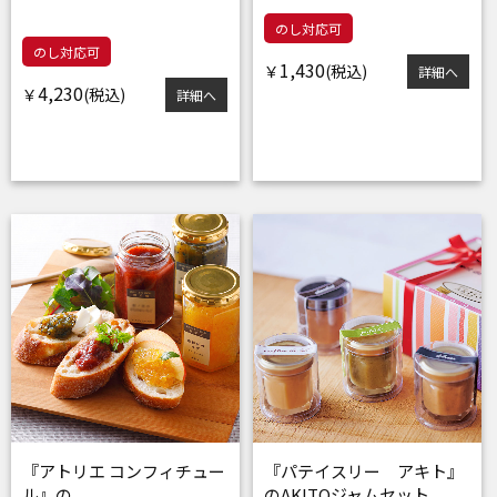
のし対応可
のし対応可
1,430
￥
詳細へ
4,230
￥
詳細へ
『アトリエ コンフィチュー
『パテイスリー アキト』
ル』の
のAKITOジャムセット