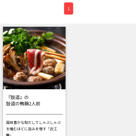
1
『鼓道』の
鼓道の鴨鍋2人前
風味豊かな和だしでしゃぶしゃぶ
を
噛むほどに旨みを増す「近江
鴨」