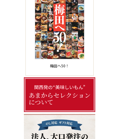
梅田へ50！
関西発の“美味しいもん”
あまからセレクション
について