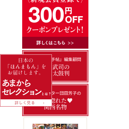
『あまから手帖』編集顧問
門上武司の
美味太鼓判
フードライター団田芳子の
私の惚れた♥
関西名物