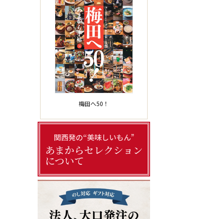
梅田へ50！
関西発の“美味しいもん”
あまからセレクション
について