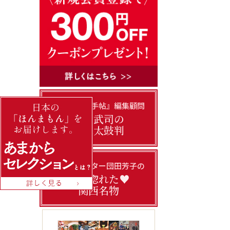
『あまから手帖』編集顧問
門上武司の
美味太鼓判
フードライター団田芳子の
私の惚れた♥
関西名物