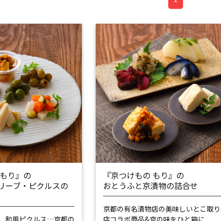
 もり』の
『京つけもの もり』の
リーブ・ピクルスの
おとうふと京漬物の詰合せ
京都の有名漬物店の美味しいとこ取り
、和風ピクルス…
京都の
店コラボ商品&京の味をひと箱に