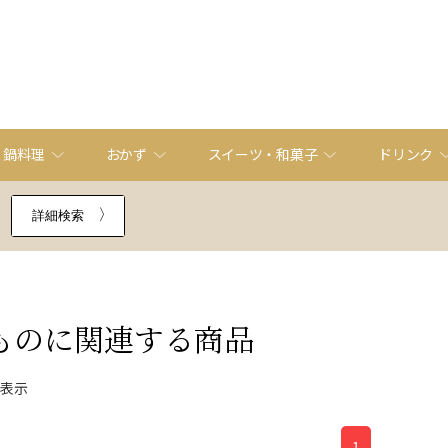
・鍋料理
おかず
スイーツ・和菓子
ドリンク
詳細検索
もの
に関連する商品
件表示
1