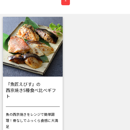
『魚匠えびす』の
西京焼き5種食べ比べギフ
ト
魚の西京焼きをレンジで簡単調
理！
骨なしでふっくら食感に大満
足