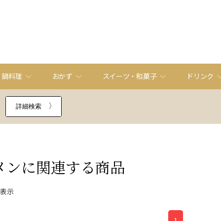
・鍋料理
おかず
スイーツ・和菓子
ドリンク
詳細検索
メン
に関連する商品
件表示
1