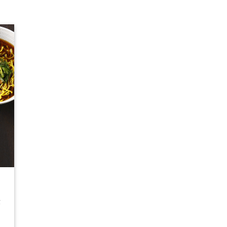
ラ
津
ー