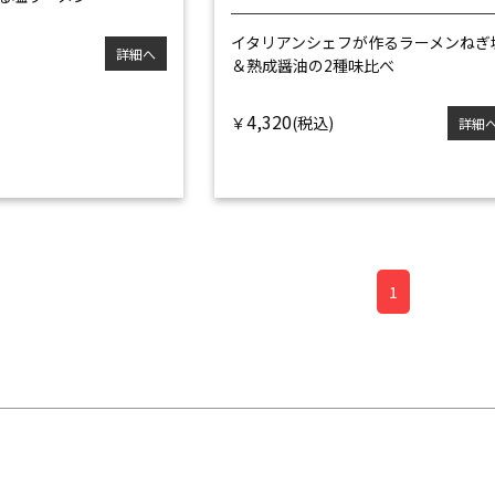
イタリアンシェフが作るラーメン
ねぎ
詳細へ
＆熟成醤油の2種味比べ
4,320
￥
詳細
1