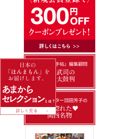
『あまから手帖』編集顧問
門上武司の
美味太鼓判
フードライター団田芳子の
私の惚れた♥
関西名物