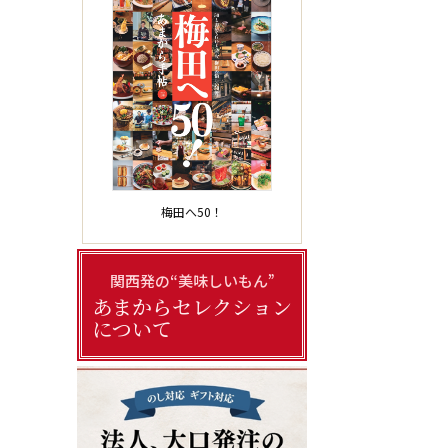
梅田へ50！
関西発の“美味しいもん”
あまからセレクション
について