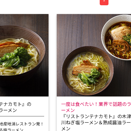
テナカモト』の
一度は食べたい！業界で話題の
ラーメン
ーメン
『リストランテナカモト』の木
川ねぎ塩ラーメン＆熟成醤油ラ
地産地消レストラン発！
メン
る塩ラーメン