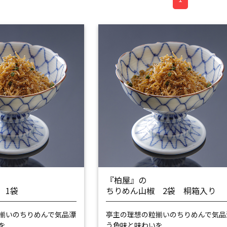
『柏屋』の
 1袋
ちりめん山椒 2袋 桐箱入り
揃いのちりめんで
気品漂
亭主の理想の粒揃いのちりめんで
気品
を
う色味と味わいを