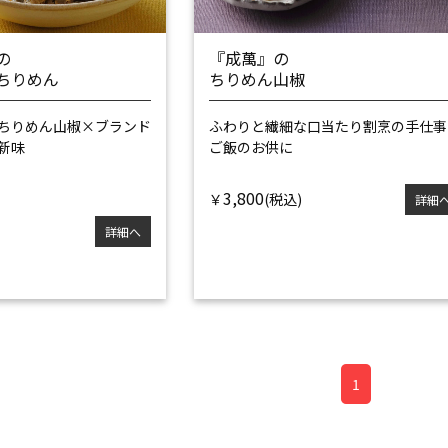
の
『成萬』の
ちりめん
ちりめん山椒
ちりめん山椒×
ブランド
ふわりと繊細な口当たり
割烹の手仕事
新味
ご飯のお供に
3,800
￥
詳細
詳細へ
1