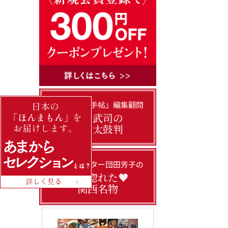
『あまから手帖』編集顧問
門上武司の
美味太鼓判
フードライター団田芳子の
私の惚れた♥
関西名物