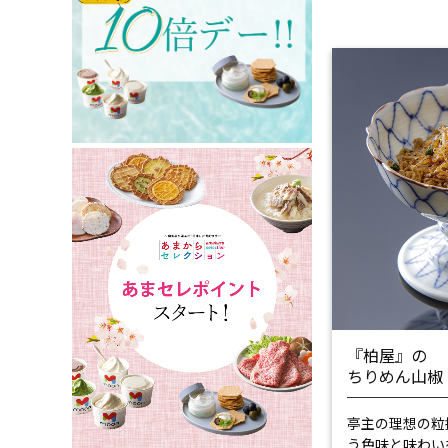
『柏屋』の
ちりめん山椒
亭主の理想の粒
う色味と味わい