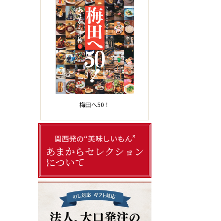
梅田へ50！
関西発の“美味しいもん”
あまからセレクション
について