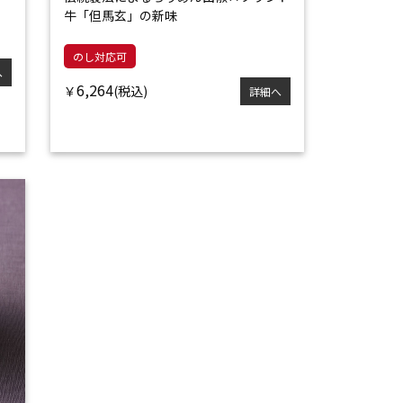
牛「但馬玄」の新味
のし対応可
へ
6,264
￥
詳細へ