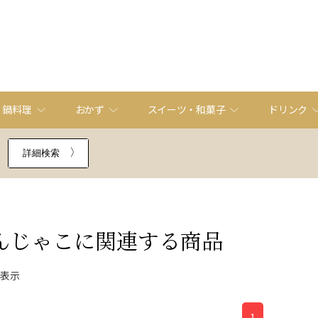
・鍋料理
おかず
スイーツ・和菓子
ドリンク
詳細検索
んじゃこ
に関連する商品
件表示
1