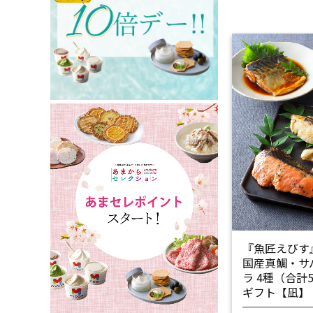
『魚匠えびす
国産真鯛・サ
ラ 4種（合
ギフト【凪】