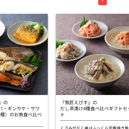
』の
『魚匠えびす』の
バ・ギンサケ・サワ
だし茶漬け4種食べ比べギフトセ
計5種）のお魚食べ比べ
ト
くさみがなく身はふっくら
定番焼き魚