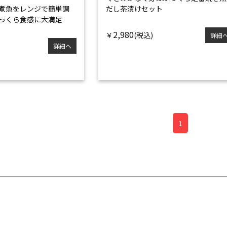
煮魚をレンジで簡単調
だし茶漬けセット
っくら食感に大満足
2,980
￥
詳細
詳細へ
1