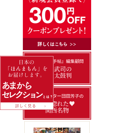
『あまから手帖』編集顧問
門上武司の
美味太鼓判
フードライター団田芳子の
私の惚れた♥
関西名物