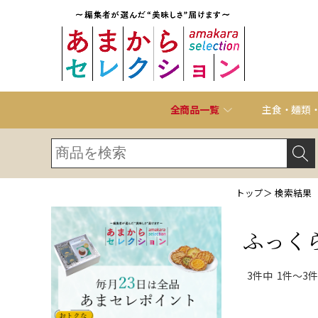
全商品一覧
主食・麺類
トップ
＞ 検索結果
ふっく
3件中 1件～3