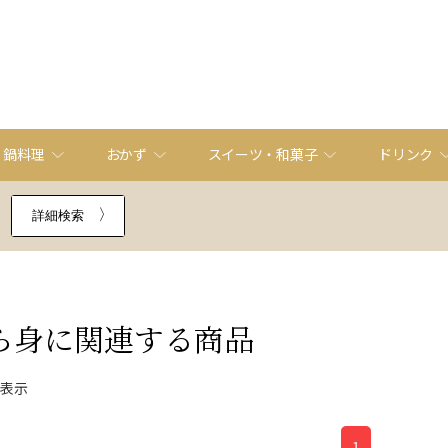
・鍋料理
おかず
スイーツ・和菓子
ドリンク
詳細検索
ら身
に関連する商品
件表示
1