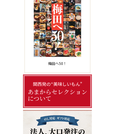
梅田へ50！
関西発の“美味しいもん”
あまからセレクション
について