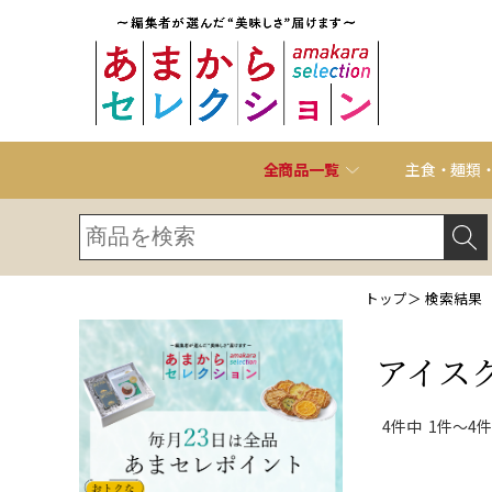
全商品一覧
主食・麺類
トップ
＞ 検索結果
アイス
4件中 1件～4