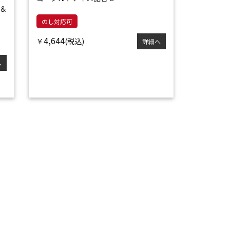
＆
のし対応可
4,644
￥
詳細へ
へ