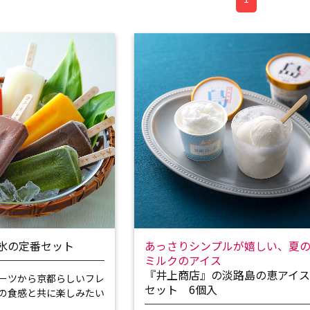
氷の定番セット
あっさりシンプルが嬉しい、夏
ミルクのアイス
『井上商店』の淡路島の恵アイ
ーツから京都らしいフレ
セット 6個入
の食感と共に楽しみたい