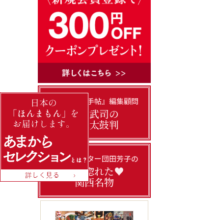
『あまから手帖』編集顧問
門上武司の
美味太鼓判
フードライター団田芳子の
私の惚れた♥
関西名物