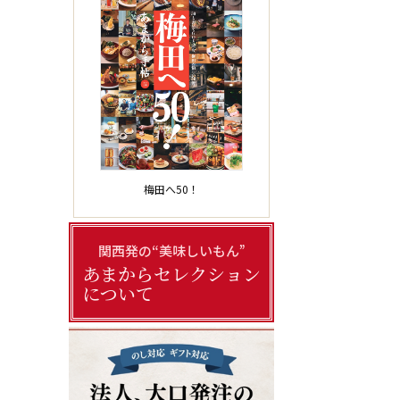
梅田へ50！
関西発の“美味しいもん”
あまからセレクション
について