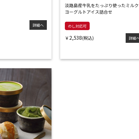
淡路島産牛乳をたっぷり使った
ミルク
ヨーグルトアイス詰合せ
詳細へ
のし対応可
2,538
￥
詳細