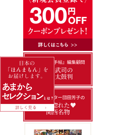
『あまから手帖』編集顧問
門上武司の
美味太鼓判
フードライター団田芳子の
私の惚れた♥
関西名物