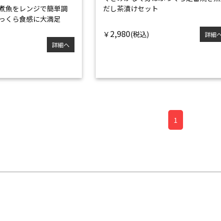
煮魚をレンジで簡単調
だし茶漬けセット
っくら食感に大満足
2,980
￥
詳細
詳細へ
1