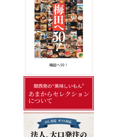
梅田へ50！
関西発の“美味しいもん”
あまからセレクション
について