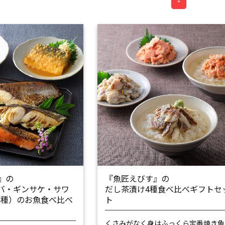
』の
『魚匠えびす』の
バ・ギンサケ・サワ
だし茶漬け4種食べ比べギフトセ
計5種）のお魚食べ比べ
ト
くさみがなく身はふっくら
定番焼き魚