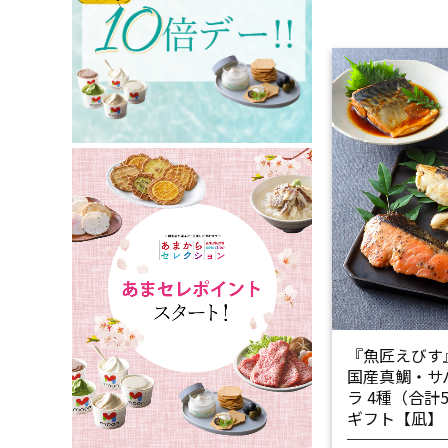
『魚匠えびす
国産真鯛・サ
ラ 4種（合
ギフト【凪】