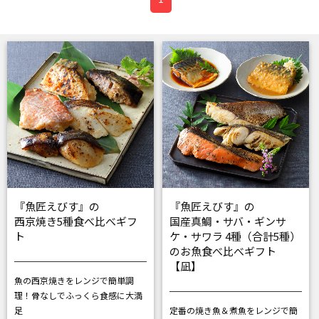
『魚匠えびす』の
『魚匠えびす』の
西京焼き5種食べ比べギフ
国産真鯛・サバ・ギンサ
ト
ケ・サワラ 4種（合計5種）
のお魚食べ比べギフト
【凪】
魚の西京焼きをレンジで簡単調
理！
骨なしでふっくら食感に大満
足
定番の焼き魚＆煮魚をレンジで簡