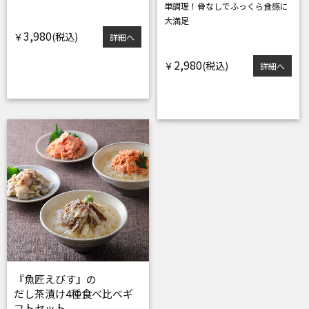
単調理！
骨なしでふっくら食感に
大満足
3,980
￥
詳細へ
2,980
￥
詳細へ
『魚匠えびす』の
だし茶漬け4種食べ比べギ
フトセット