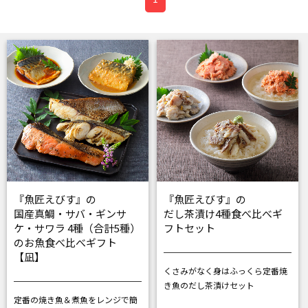
『魚匠えびす』の
『魚匠えびす』の
国産真鯛・サバ・ギンサ
だし茶漬け4種食べ比べギ
ケ・サワラ 4種（合計5種）
フトセット
のお魚食べ比べギフト
【凪】
くさみがなく身はふっくら
定番焼
き魚のだし茶漬けセット
定番の焼き魚＆煮魚をレンジで簡