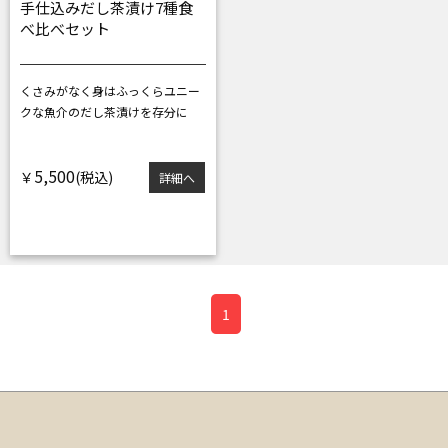
手仕込みだし茶漬け7種食
べ比べセット
くさみがなく身はふっくら
ユニー
クな魚介のだし茶漬けを存分に
5,500
￥
詳細へ
1