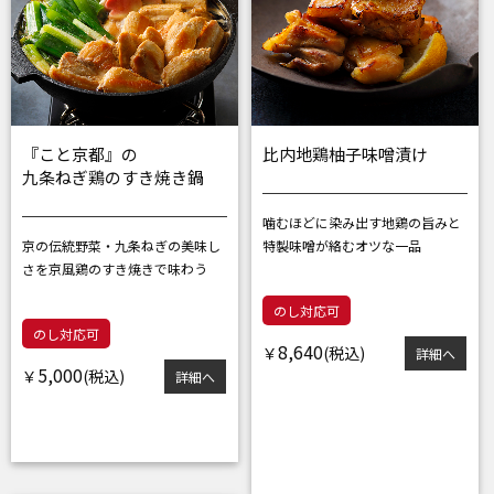
『こと京都』の
比内地鶏柚子味噌漬け
九条ねぎ鶏のすき焼き鍋
噛むほどに染み出す地鶏の旨みと
京の伝統野菜・九条ねぎの美味し
特製味噌が絡むオツな一品
さを
京風鶏のすき焼きで味わう
のし対応可
のし対応可
8,640
￥
詳細へ
5,000
￥
詳細へ