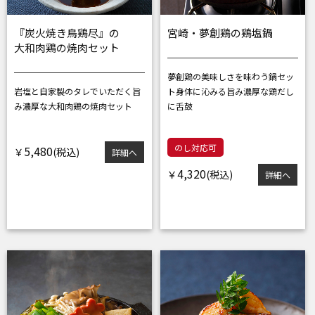
『炭火焼き鳥鶏尽』の
宮崎・夢創鶏の鶏塩鍋
大和肉鶏の焼肉セット
夢創鶏の美味しさを味わう鍋セッ
岩塩と自家製のタレでいただく
旨
ト
身体に沁みる旨み濃厚な鶏だし
み濃厚な大和肉鶏の焼肉セット
に舌鼓
のし対応可
5,480
￥
詳細へ
4,320
￥
詳細へ