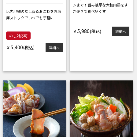
ンまで！
旨み濃厚な大和肉鶏をす
比内地鶏のだし香るおこわを
冷凍
き焼きで食べ尽くす
庫ストックでいつでも手軽に
5,980
￥
詳細へ
のし対応可
5,400
￥
詳細へ