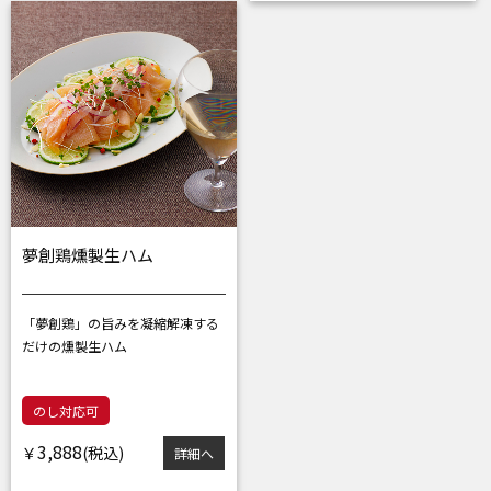
夢創鶏燻製生ハム
「夢創鶏」の旨みを凝縮
解凍する
だけの燻製生ハム
のし対応可
3,888
￥
詳細へ