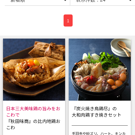
1
日本三大美味鶏の旨みをお
『炭火焼き鳥鶏尽』の
こわで
大和肉鶏すき焼きセット
『秋田味商』の比内地鶏お
こわ
手羽先や砂ズリ、ハート、キンカ