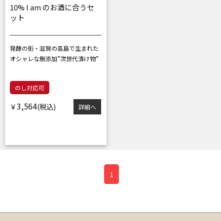
10% I am のお酒に合うセ
ット
発酵の街・滋賀の高島で生まれた
オシャレな無添加”次世代漬け物”
のし対応可
3,564
￥
詳細へ
1