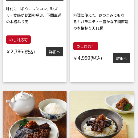
味付けゴボウにレンコン、砂ズ
リ…
食感がお酒を呼ぶ、下関直送
料理に使えて、おつまみにもな
の本格ねり天
る！
バラエティー豊かな下関直送
の本格ねり天11種
のし対応可
のし対応可
2,786
￥
詳細へ
4,990
￥
詳細へ