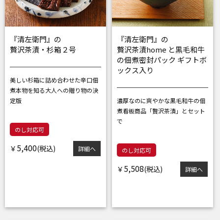
『清左衛門』の
『清左衛門』の
贅沢茶漬・杉箱２号
贅沢茶漬home と黒毛和牛
の佃煮密封パック ギフトボ
ックス入り
美しい杉箱に詰め合わせた辛口佃
煮
本物を知る大人への贈り物の決
定版
濃厚なのに爽やかな黒毛和牛の佃
煮
看板商品「贅沢茶漬」とセット
で
のし対応可
5,400
￥
詳細へ
のし対応可
5,508
￥
詳細へ