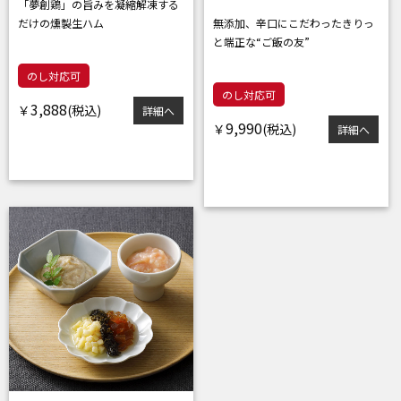
「夢創鶏」の旨みを凝縮
解凍する
だけの燻製生ハム
無添加、辛口にこだわった
きりっ
と端正な“ご飯の友”
のし対応可
のし対応可
3,888
￥
詳細へ
9,990
￥
詳細へ