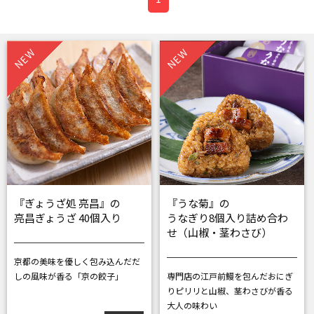
NEW
NEW
『ぎょうざ処 亮昌』の
『うな菊』の
亮昌ぎょうざ 40個入り
うなぎり8個入り詰め合わ
せ（山椒・茎わさび）
京都の美味を優しく包み込んだ
だ
しの風味が香る「京の餃子」
専門店の江戸前鰻を包んだおにぎ
り
ピリリと山椒、茎わさびが香る
大人の味わい