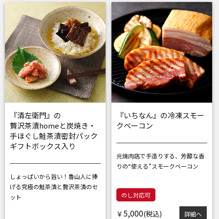
『清左衛門』の
『いちなん』の冷凍スモー
贅沢茶漬homeと炭焼き・
クベーコン
手ほぐし鮭茶漬密封パック
ギフトボックス入り
元焼肉店で手造りする、芳醇な香
りの
“使える”スモークベーコン
しょっぱいから旨い！魯山人に捧
げる
究極の鮭茶漬と贅沢茶漬のセ
のし対応可
ット
5,000
￥
詳細へ