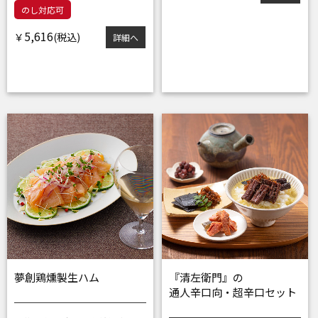
のし対応可
5,616
￥
詳細へ
夢創鶏燻製生ハム
『清左衛門』の
通人辛口向・超辛口セット