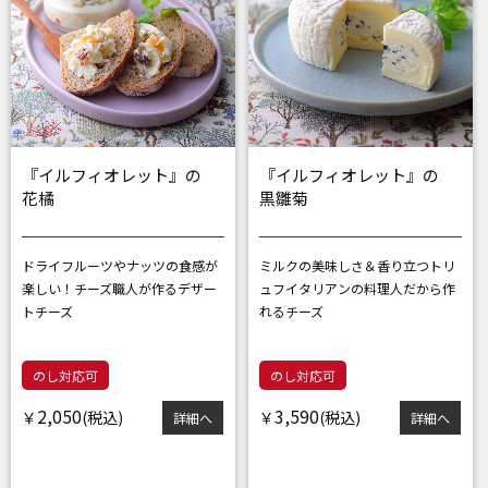
『イルフィオレット』の
『イルフィオレット』の
花橘
黒雛菊
ドライフルーツやナッツの食感が
ミルクの美味しさ＆香り立つトリ
楽しい！
チーズ職人が作るデザー
ュフ
イタリアンの料理人だから作
トチーズ
れるチーズ
のし対応可
のし対応可
2,050
3,590
￥
￥
詳細へ
詳細へ