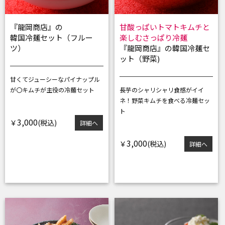
『龍岡商店』の
甘酸っぱいトマトキムチと
韓国冷麺セット（フルー
楽しむさっぱり冷麺
ツ）
『龍岡商店』の韓国冷麺セ
ット（野菜)
甘くてジューシーなパイナップル
が〇
キムチが主役の冷麺セット
長芋のシャリシャリ食感がイイ
ネ！
野菜キムチを食べる冷麺セッ
ト
3,000
￥
詳細へ
3,000
￥
詳細へ