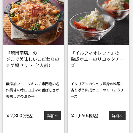
『龍岡商店』の
『イルフィオレット』の
〆まで美味しいこだわりの
熟成ホエーのリコッタチー
チゲ鍋セット（4人前）
ズ
無添加フルーツキムチ専門店の名
イタリアンのシェフ渾身の
料理に
作鍋
甘味噌に白ゴマの香ばしさが
寄り添う熟成ホエーのリコッタチ
美味しさの決め手
ーズ
2,800
1,650
￥
￥
詳細へ
詳細へ