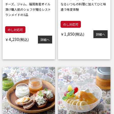
チーズ、ジャム、福耳南蛮オイル
なる
いつもの料理に加えてひと味
漬け
職人肌のシェフが贈るレスト
違う味変体験
ランメイドの3品
のし対応可
のし対応可
1,850
￥
詳細へ
4,230
￥
詳細へ