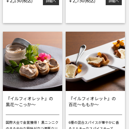
2,150
2,750
￥
￥
詳細へ
詳細へ
『イルフィオレット』の
『イルフィオレット』の
黒花～こっか～
百花～ももか～
国際大会で金賞獲得！ 黒ニンニク
6種の混合スパイスが華やかに香
の
まろやかな風味が立つ濃厚クリ
る
ミルキーなスパイスチーズ