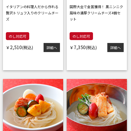
イタリアンの料理人だから作れる
国際大会で金賞獲得！ 黒ニンニク
贅沢トリュフ入りのクリームチー
風味の
濃厚クリームチーズ4個セ
ズ
ット
のし対応可
のし対応可
2,510
7,350
￥
￥
詳細へ
詳細へ